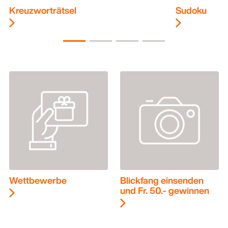
Kreuzworträtsel
Sudoku
Wettbewerbe
Blickfang einsenden
und Fr. 50.- gewinnen