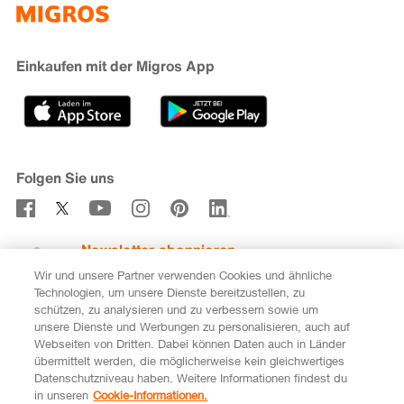
iMpuls
Nachhaltigkeit
Cumulus
Migipedia
Engagement
Marken & Labels
Migros Bank
Einkaufen mit der Migros App
Karriere
Filialfinder
Gastronomie
Sponsoring
Medien
Genossenschaften
Folgen Sie uns
Verhaltenskodex & Meldestelle
Newsletter abonnieren
Wir und unsere Partner verwenden Cookies und ähnliche
Technologien, um unsere Dienste bereitzustellen, zu
schützen, zu analysieren und zu verbessern sowie um
unsere Dienste und Werbungen zu personalisieren, auch auf
DE
FR
Webseiten von Dritten. Dabei können Daten auch in Länder
übermittelt werden, die möglicherweise kein gleichwertiges
Rechtliches
Datenschutz
Impressum
Datenschutzniveau haben. Weitere Informationen findest du
in unseren
Cookie-Informationen.
Cookie-Einstellungen