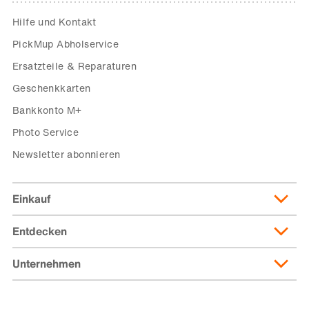
Hilfe und Kontakt
PickMup Abholservice
Ersatzteile & Reparaturen
Geschenkkarten
Bankkonto M+
Photo Service
Newsletter abonnieren
Einkauf
Entdecken
Lieferung & Lieferkosten
Lieferpass
Unternehmen
Migusto
Zahlungsmöglichkeiten
Famigros
Über die Migros
subito