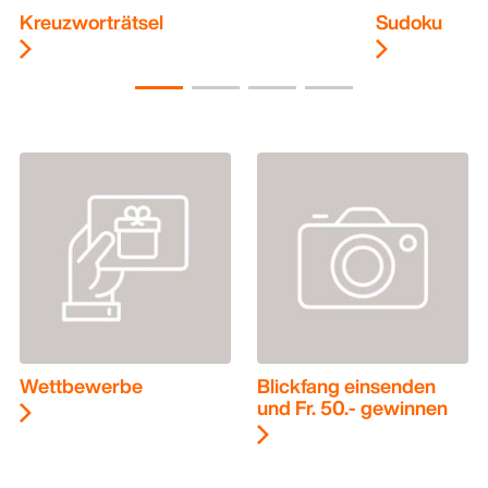
Kreuzworträtsel
Sudoku
Wettbewerbe
Blickfang einsenden
und Fr. 50.- gewinnen