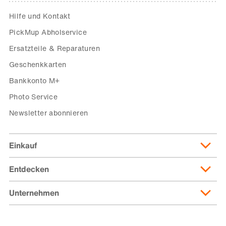
Hilfe und Kontakt
PickMup Abholservice
Ersatzteile & Reparaturen
Geschenkkarten
Bankkonto M+
Photo Service
Newsletter abonnieren
Einkauf
Entdecken
Lieferung & Lieferkosten
Lieferpass
Unternehmen
Migusto
Zahlungsmöglichkeiten
Famigros
Über die Migros
subito