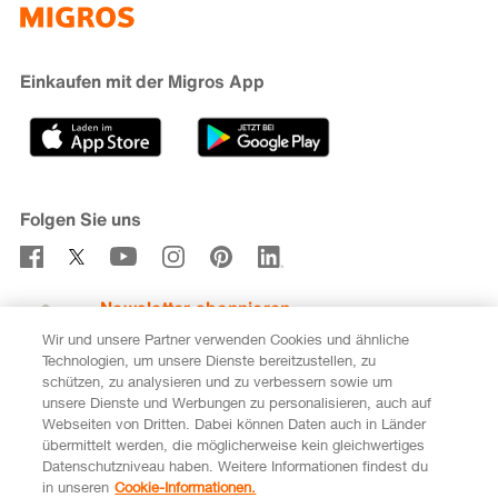
iMpuls
Nachhaltigkeit
Cumulus
Migipedia
Engagement
Marken & Labels
Migros Bank
Einkaufen mit der Migros App
Karriere
Filialfinder
Gastronomie
Sponsoring
Medien
Genossenschaften
Folgen Sie uns
Verhaltenskodex & Meldestelle
Newsletter abonnieren
Wir und unsere Partner verwenden Cookies und ähnliche
Technologien, um unsere Dienste bereitzustellen, zu
schützen, zu analysieren und zu verbessern sowie um
unsere Dienste und Werbungen zu personalisieren, auch auf
DE
FR
Webseiten von Dritten. Dabei können Daten auch in Länder
übermittelt werden, die möglicherweise kein gleichwertiges
Rechtliches
Datenschutz
Impressum
Datenschutzniveau haben. Weitere Informationen findest du
in unseren
Cookie-Informationen.
Cookie-Einstellungen