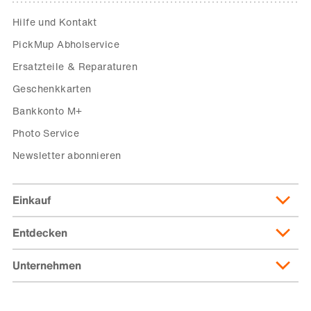
Hilfe und Kontakt
PickMup Abholservice
Ersatzteile & Reparaturen
Geschenkkarten
Bankkonto M+
Photo Service
Newsletter abonnieren
Einkauf
Entdecken
Lieferung & Lieferkosten
Lieferpass
Unternehmen
Migusto
Zahlungsmöglichkeiten
Famigros
Über die Migros
subito