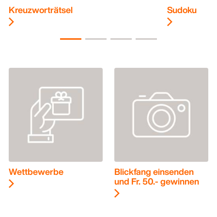
Kreuzworträtsel
Sudoku
Wettbewerbe
Blickfang einsenden
und Fr. 50.- gewinnen