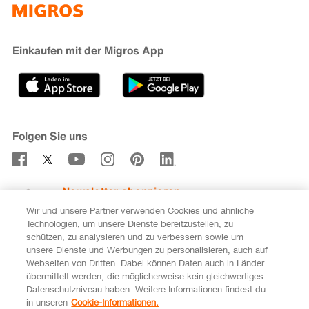
iMpuls
Nachhaltigkeit
Cumulus
Migipedia
Engagement
Marken & Labels
Migros Bank
Einkaufen mit der Migros App
Karriere
Filialfinder
Gastronomie
Sponsoring
Medien
Genossenschaften
Folgen Sie uns
Verhaltenskodex & Meldestelle
Newsletter abonnieren
Wir und unsere Partner verwenden Cookies und ähnliche
Technologien, um unsere Dienste bereitzustellen, zu
schützen, zu analysieren und zu verbessern sowie um
unsere Dienste und Werbungen zu personalisieren, auch auf
DE
FR
Webseiten von Dritten. Dabei können Daten auch in Länder
übermittelt werden, die möglicherweise kein gleichwertiges
Rechtliches
Datenschutz
Impressum
Datenschutzniveau haben. Weitere Informationen findest du
in unseren
Cookie-Informationen.
Cookie-Einstellungen