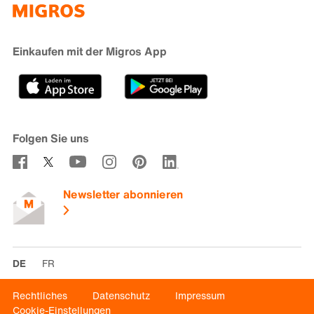
iMpuls
Nachhaltigkeit
Cumulus
Migipedia
Engagement
Marken & Labels
Migros Bank
Einkaufen mit der Migros App
Karriere
Filialfinder
Gastronomie
Sponsoring
Medien
Genossenschaften
Folgen Sie uns
Verhaltenskodex & Meldestelle
Newsletter abonnieren
DE
FR
Rechtliches
Datenschutz
Impressum
Cookie-Einstellungen