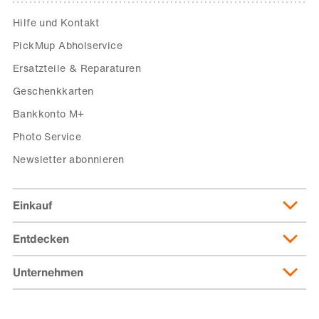
Hilfe und Kontakt
PickMup Abholservice
Ersatzteile & Reparaturen
Geschenkkarten
Bankkonto M+
Photo Service
Newsletter abonnieren
Einkauf
Entdecken
Lieferung & Lieferkosten
Lieferpass
Unternehmen
Migusto
Zahlungsmöglichkeiten
Famigros
Über die Migros
subito