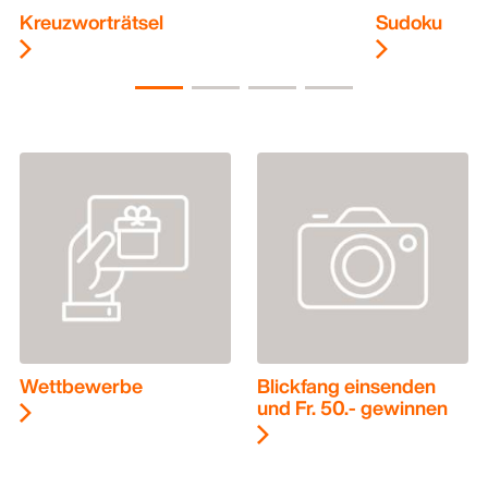
Kreuzworträtsel
Sudoku
Wettbewerbe
Blickfang einsenden
und Fr. 50.- gewinnen