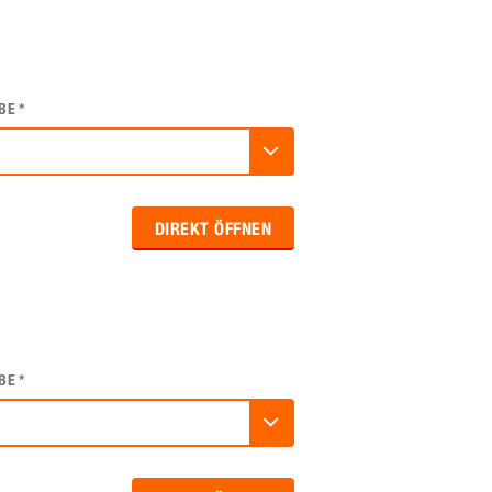
BE
*
DIREKT ÖFFNEN
BE
*