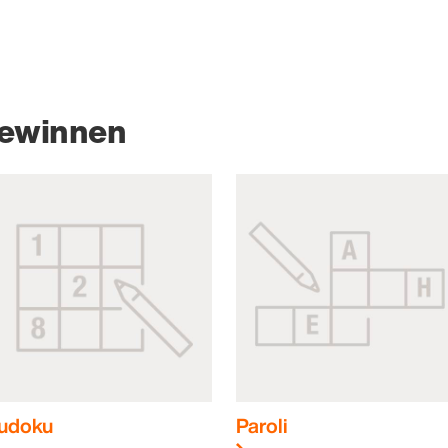
gewinnen
udoku
Paroli