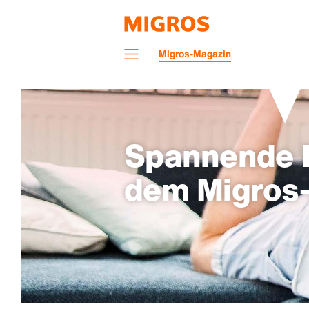
Navigation
Migros-Magazin
Menü
Spannende H
dem Migros