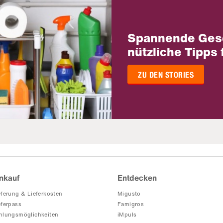
Spannende Ges
nützliche Tipps 
ZU DEN STORIES
nkauf
Entdecken
eferung & Lieferkosten
Migusto
eferpass
Famigros
hlungsmöglichkeiten
iMpuls