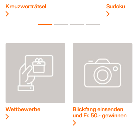
Kreuzworträtsel
Sudoku
Wettbewerbe
Blickfang einsenden
und Fr. 50.- gewinnen