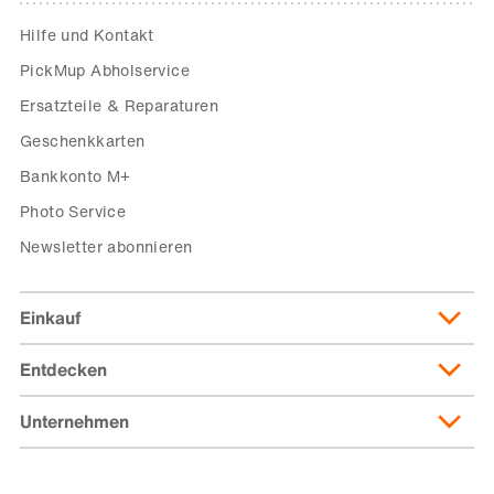
Hilfe und Kontakt
PickMup Abholservice
Ersatzteile & Reparaturen
Geschenkkarten
Bankkonto M+
Photo Service
Newsletter abonnieren
Einkauf
Entdecken
Lieferung & Lieferkosten
Lieferpass
Unternehmen
Migusto
Zahlungsmöglichkeiten
Famigros
Über die Migros
subito