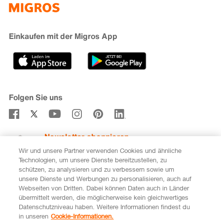
iMpuls
Nachhaltigkeit
Cumulus
Migipedia
Engagement
Marken & Labels
Migros Bank
Einkaufen mit der Migros App
Karriere
Filialfinder
Gastronomie
Sponsoring
Medien
Genossenschaften
Folgen Sie uns
Verhaltenskodex & Meldestelle
Newsletter abonnieren
Wir und unsere Partner verwenden Cookies und ähnliche
Technologien, um unsere Dienste bereitzustellen, zu
schützen, zu analysieren und zu verbessern sowie um
unsere Dienste und Werbungen zu personalisieren, auch auf
DE
FR
Webseiten von Dritten. Dabei können Daten auch in Länder
übermittelt werden, die möglicherweise kein gleichwertiges
Rechtliches
Datenschutz
Impressum
Datenschutzniveau haben. Weitere Informationen findest du
in unseren
Cookie-Informationen.
Cookie-Einstellungen