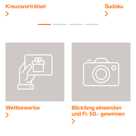
Kreuzworträtsel
Sudoku
Wettbewerbe
Blickfang einsenden
und Fr. 50.- gewinnen