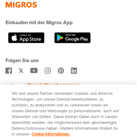
iMpuls
Nachhaltigkeit
Cumulus
Migipedia
Engagement
Marken & Labels
Migros Bank
Einkaufen mit der Migros App
Karriere
Filialfinder
Gastronomie
Sponsoring
Medien
Genossenschaften
Folgen Sie uns
Verhaltenskodex & Meldestelle
Newsletter abonnieren
Wir und unsere Partner verwenden Cookies und ähnliche
Technologien, um unsere Dienste bereitzustellen, zu
schützen, zu analysieren und zu verbessern sowie um
unsere Dienste und Werbungen zu personalisieren, auch auf
DE
FR
Webseiten von Dritten. Dabei können Daten auch in Länder
übermittelt werden, die möglicherweise kein gleichwertiges
Rechtliches
Datenschutz
Impressum
Datenschutzniveau haben. Weitere Informationen findest du
in unseren
Cookie-Informationen.
Cookie-Einstellungen