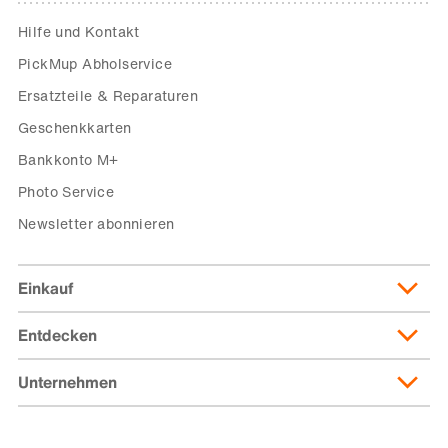
Hilfe und Kontakt
PickMup Abholservice
Ersatzteile & Reparaturen
Geschenkkarten
Bankkonto M+
Photo Service
Newsletter abonnieren
Einkauf
Entdecken
Lieferung & Lieferkosten
Lieferpass
Unternehmen
Migusto
Zahlungsmöglichkeiten
Famigros
Über die Migros
subito