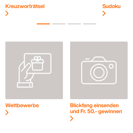
Kreuzworträtsel
Sudoku
Wettbewerbe
Blickfang einsenden
und Fr. 50.- gewinnen