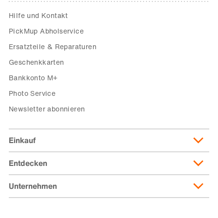
Hilfe und Kontakt
PickMup Abholservice
Ersatzteile & Reparaturen
Geschenkkarten
Bankkonto M+
Photo Service
Newsletter abonnieren
Einkauf
Entdecken
Lieferung & Lieferkosten
Lieferpass
Unternehmen
Migusto
Zahlungsmöglichkeiten
Famigros
Über die Migros
subito