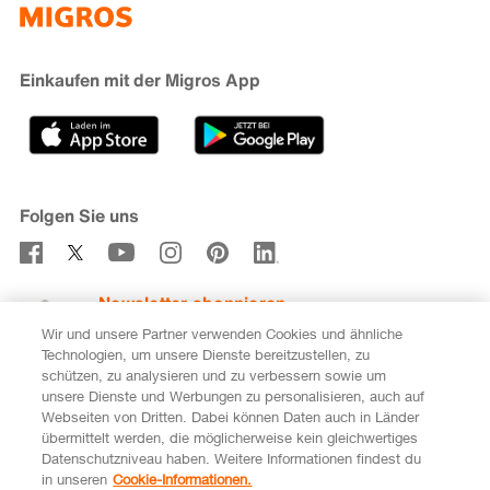
iMpuls
Nachhaltigkeit
Cumulus
Migipedia
Engagement
Marken & Labels
Migros Bank
Einkaufen mit der Migros App
Karriere
Filialfinder
Gastronomie
Sponsoring
Medien
Genossenschaften
Folgen Sie uns
Verhaltenskodex & Meldestelle
Newsletter abonnieren
Wir und unsere Partner verwenden Cookies und ähnliche
Technologien, um unsere Dienste bereitzustellen, zu
schützen, zu analysieren und zu verbessern sowie um
unsere Dienste und Werbungen zu personalisieren, auch auf
DE
FR
Webseiten von Dritten. Dabei können Daten auch in Länder
übermittelt werden, die möglicherweise kein gleichwertiges
Rechtliches
Datenschutz
Impressum
Datenschutzniveau haben. Weitere Informationen findest du
in unseren
Cookie-Informationen.
Cookie-Einstellungen