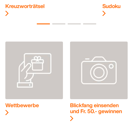
Kreuzworträtsel
Sudoku
Wettbewerbe
Blickfang einsenden
und Fr. 50.- gewinnen