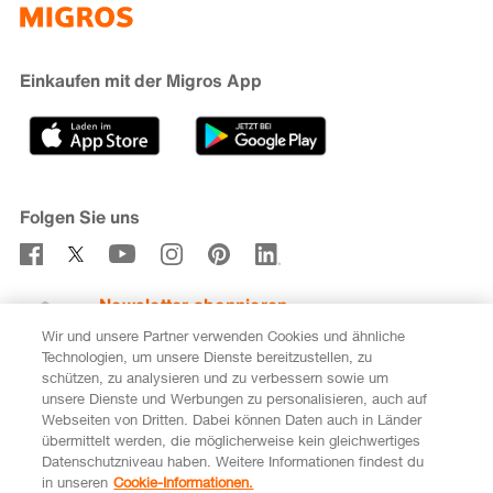
iMpuls
Nachhaltigkeit
Cumulus
Migipedia
Engagement
Marken & Labels
Migros Bank
Einkaufen mit der Migros App
Karriere
Filialfinder
Gastronomie
Sponsoring
Medien
Genossenschaften
Folgen Sie uns
Verhaltenskodex & Meldestelle
Newsletter abonnieren
Wir und unsere Partner verwenden Cookies und ähnliche
Technologien, um unsere Dienste bereitzustellen, zu
schützen, zu analysieren und zu verbessern sowie um
unsere Dienste und Werbungen zu personalisieren, auch auf
DE
FR
Webseiten von Dritten. Dabei können Daten auch in Länder
übermittelt werden, die möglicherweise kein gleichwertiges
Rechtliches
Datenschutz
Impressum
Datenschutzniveau haben. Weitere Informationen findest du
in unseren
Cookie-Informationen.
Cookie-Einstellungen