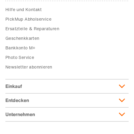
Hilfe und Kontakt
PickMup Abholservice
Ersatzteile & Reparaturen
Geschenkkarten
Bankkonto M+
Photo Service
Newsletter abonnieren
Einkauf
Entdecken
Lieferung & Lieferkosten
Lieferpass
Unternehmen
Migusto
Zahlungsmöglichkeiten
Famigros
Über die Migros
subito