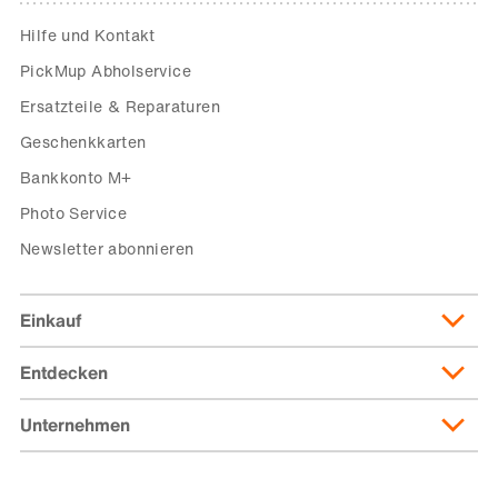
Hilfe und Kontakt
PickMup Abholservice
Ersatzteile & Reparaturen
Geschenkkarten
Bankkonto M+
Photo Service
Newsletter abonnieren
Einkauf
Entdecken
Lieferung & Lieferkosten
Lieferpass
Unternehmen
Migusto
Zahlungsmöglichkeiten
Famigros
Über die Migros
subito