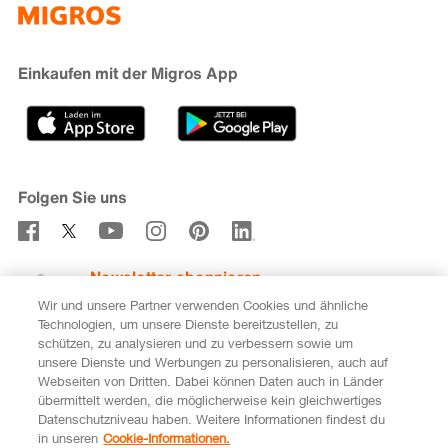
iMpuls
Nachhaltigkeit
Cumulus
Migipedia
Engagement
Marken & Labels
Migros Bank
Einkaufen mit der Migros App
Karriere
Filialfinder
Gastronomie
Sponsoring
Medien
Genossenschaften
Folgen Sie uns
Verhaltenskodex & Meldestelle
Newsletter abonnieren
Wir und unsere Partner verwenden Cookies und ähnliche
Technologien, um unsere Dienste bereitzustellen, zu
schützen, zu analysieren und zu verbessern sowie um
unsere Dienste und Werbungen zu personalisieren, auch auf
DE
FR
Webseiten von Dritten. Dabei können Daten auch in Länder
übermittelt werden, die möglicherweise kein gleichwertiges
Rechtliches
Datenschutz
Impressum
Datenschutzniveau haben. Weitere Informationen findest du
in unseren
Cookie-Informationen.
Cookie-Einstellungen