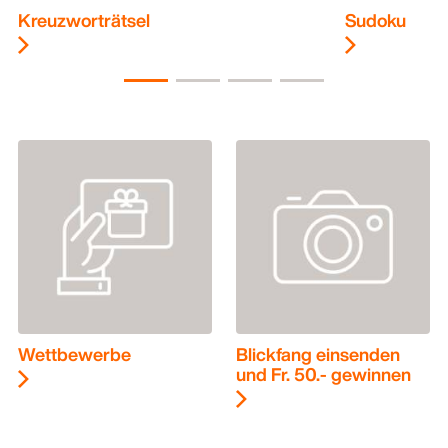
Kreuzworträtsel
Sudoku
Wettbewerbe
Blickfang einsenden
und Fr. 50.- gewinnen