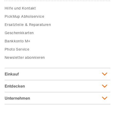
Hilfe und Kontakt
PickMup Abholservice
Ersatzteile & Reparaturen
Geschenkkarten
Bankkonto M+
Photo Service
Newsletter abonnieren
Einkauf
Entdecken
Lieferung & Lieferkosten
Lieferpass
Unternehmen
Migusto
Zahlungsmöglichkeiten
Famigros
Über die Migros
subito