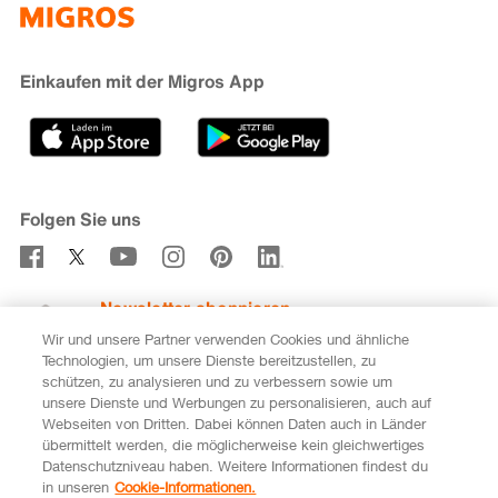
iMpuls
Nachhaltigkeit
Cumulus
Migipedia
Engagement
Marken & Labels
Migros Bank
Einkaufen mit der Migros App
Karriere
Filialfinder
Gastronomie
Sponsoring
Medien
Genossenschaften
Folgen Sie uns
Verhaltenskodex & Meldestelle
Newsletter abonnieren
Wir und unsere Partner verwenden Cookies und ähnliche
Technologien, um unsere Dienste bereitzustellen, zu
schützen, zu analysieren und zu verbessern sowie um
unsere Dienste und Werbungen zu personalisieren, auch auf
DE
FR
Webseiten von Dritten. Dabei können Daten auch in Länder
übermittelt werden, die möglicherweise kein gleichwertiges
Rechtliches
Datenschutz
Impressum
Datenschutzniveau haben. Weitere Informationen findest du
in unseren
Cookie-Informationen.
Cookie-Einstellungen