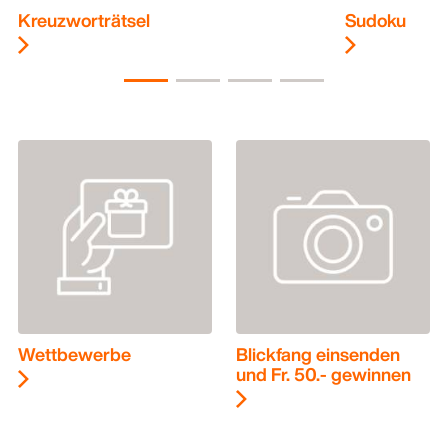
Kreuzworträtsel
Sudoku
Wettbewerbe
Blickfang einsenden
und Fr. 50.- gewinnen