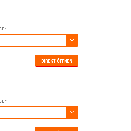
BE
*
DIREKT ÖFFNEN
BE
*