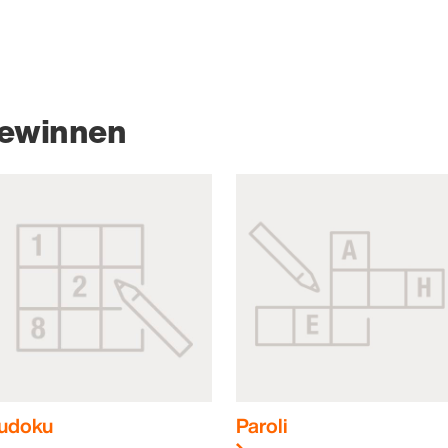
gewinnen
udoku
Paroli