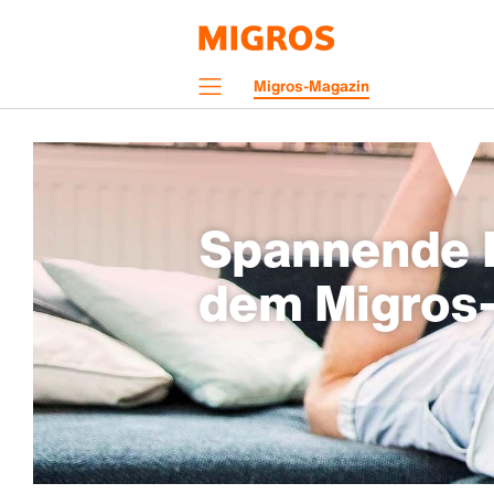
Navigation
Migros-Magazin
Menü
Spannende H
dem Migros