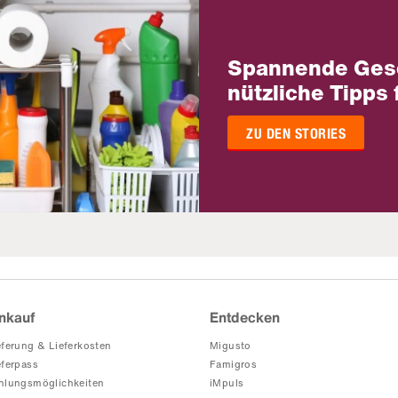
Spannende Ges
nützliche Tipps 
ZU DEN STORIES
nkauf
Entdecken
eferung & Lieferkosten
Migusto
eferpass
Famigros
hlungsmöglichkeiten
iMpuls