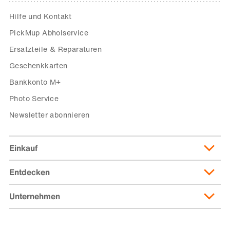
Hilfe und Kontakt
PickMup Abholservice
Ersatzteile & Reparaturen
Geschenkkarten
Bankkonto M+
Photo Service
Newsletter abonnieren
Einkauf
Entdecken
Lieferung & Lieferkosten
Lieferpass
Unternehmen
Migusto
Zahlungsmöglichkeiten
Famigros
Über die Migros
subito