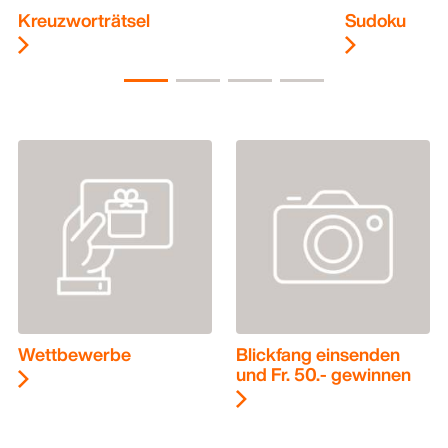
Kreuzworträtsel
Sudoku
Wettbewerbe
Blickfang einsenden
und Fr. 50.- gewinnen