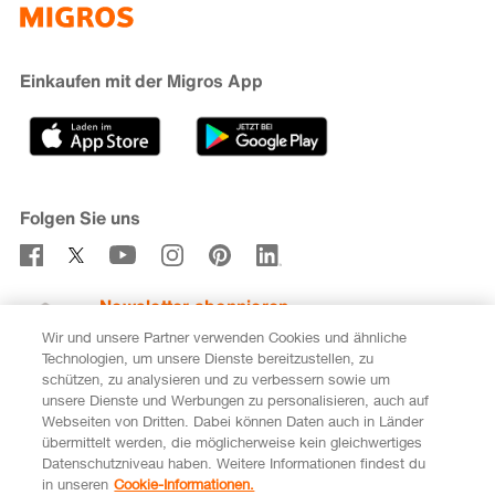
iMpuls
Nachhaltigkeit
Cumulus
Migipedia
Engagement
Marken & Labels
Migros Bank
Einkaufen mit der Migros App
Karriere
Filialfinder
Gastronomie
Sponsoring
Medien
Genossenschaften
Folgen Sie uns
Verhaltenskodex & Meldestelle
Newsletter abonnieren
Wir und unsere Partner verwenden Cookies und ähnliche
Technologien, um unsere Dienste bereitzustellen, zu
schützen, zu analysieren und zu verbessern sowie um
unsere Dienste und Werbungen zu personalisieren, auch auf
DE
FR
Webseiten von Dritten. Dabei können Daten auch in Länder
übermittelt werden, die möglicherweise kein gleichwertiges
Rechtliches
Datenschutz
Impressum
Datenschutzniveau haben. Weitere Informationen findest du
in unseren
Cookie-Informationen.
Cookie-Einstellungen