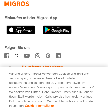
iMpuls
Nachhaltigkeit
Cumulus
Migipedia
Engagement
Marken & Labels
Migros Bank
Einkaufen mit der Migros App
Karriere
Filialfinder
Gastronomie
Sponsoring
Medien
Genossenschaften
Folgen Sie uns
Verhaltenskodex & Meldestelle
Newsletter abonnieren
Wir und unsere Partner verwenden Cookies und ähnliche
Technologien, um unsere Dienste bereitzustellen, zu
schützen, zu analysieren und zu verbessern sowie um
unsere Dienste und Werbungen zu personalisieren, auch auf
DE
FR
Webseiten von Dritten. Dabei können Daten auch in Länder
übermittelt werden, die möglicherweise kein gleichwertiges
Rechtliches
Datenschutz
Impressum
Datenschutzniveau haben. Weitere Informationen findest du
in unseren
Cookie-Informationen.
Cookie-Einstellungen