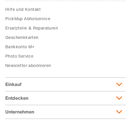
Hilfe und Kontakt
PickMup Abholservice
Ersatzteile & Reparaturen
Geschenkkarten
Bankkonto M+
Photo Service
Newsletter abonnieren
Einkauf
Entdecken
Lieferung & Lieferkosten
Lieferpass
Unternehmen
Migusto
Zahlungsmöglichkeiten
Famigros
Über die Migros
subito