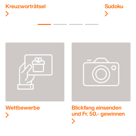
Kreuzworträtsel
Sudoku
Wettbewerbe
Blickfang einsenden
und Fr. 50.- gewinnen