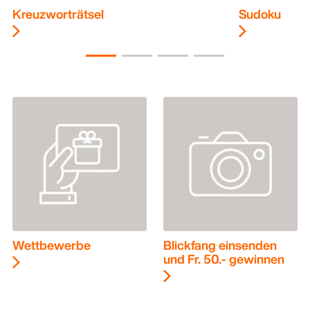
Kreuzworträtsel
Sudoku
Wettbewerbe
Blickfang einsenden
und Fr. 50.- gewinnen