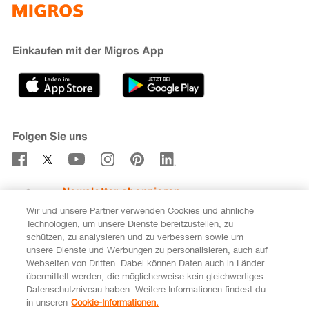
iMpuls
Nachhaltigkeit
Cumulus
Migipedia
Engagement
Marken & Labels
Migros Bank
Einkaufen mit der Migros App
Karriere
Filialfinder
Gastronomie
Sponsoring
Medien
Genossenschaften
Folgen Sie uns
Verhaltenskodex & Meldestelle
Newsletter abonnieren
Wir und unsere Partner verwenden Cookies und ähnliche
Technologien, um unsere Dienste bereitzustellen, zu
schützen, zu analysieren und zu verbessern sowie um
unsere Dienste und Werbungen zu personalisieren, auch auf
DE
FR
Webseiten von Dritten. Dabei können Daten auch in Länder
übermittelt werden, die möglicherweise kein gleichwertiges
Rechtliches
Datenschutz
Impressum
Datenschutzniveau haben. Weitere Informationen findest du
in unseren
Cookie-Informationen.
Cookie-Einstellungen