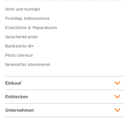
Hilfe und Kontakt
PickMup Abholservice
Ersatzteile & Reparaturen
Geschenkkarten
Bankkonto M+
Photo Service
Newsletter abonnieren
Einkauf
Entdecken
Lieferung & Lieferkosten
Lieferpass
Unternehmen
Migusto
Zahlungsmöglichkeiten
Famigros
Über die Migros
subito