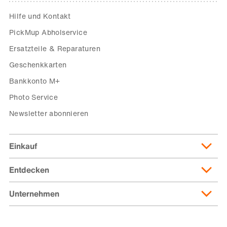
Hilfe und Kontakt
PickMup Abholservice
Ersatzteile & Reparaturen
Geschenkkarten
Bankkonto M+
Photo Service
Newsletter abonnieren
Einkauf
Entdecken
Lieferung & Lieferkosten
Lieferpass
Unternehmen
Migusto
Zahlungsmöglichkeiten
Famigros
Über die Migros
subito