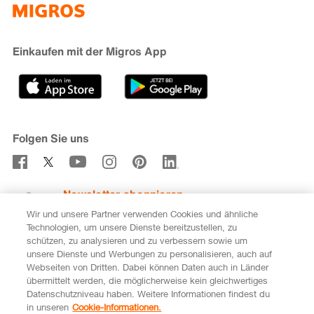
iMpuls
Nachhaltigkeit
Cumulus
Migipedia
Engagement
Marken & Labels
Migros Bank
Einkaufen mit der Migros App
Karriere
Filialfinder
Gastronomie
Sponsoring
Medien
Genossenschaften
Folgen Sie uns
Verhaltenskodex & Meldestelle
Newsletter abonnieren
Wir und unsere Partner verwenden Cookies und ähnliche
Technologien, um unsere Dienste bereitzustellen, zu
schützen, zu analysieren und zu verbessern sowie um
unsere Dienste und Werbungen zu personalisieren, auch auf
DE
FR
Webseiten von Dritten. Dabei können Daten auch in Länder
übermittelt werden, die möglicherweise kein gleichwertiges
Rechtliches
Datenschutz
Impressum
Datenschutzniveau haben. Weitere Informationen findest du
in unseren
Cookie-Informationen.
Cookie-Einstellungen