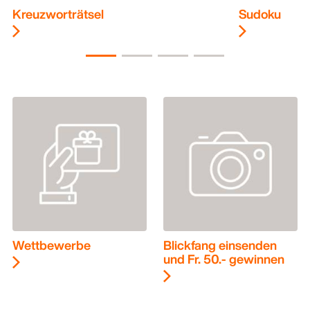
Kreuzworträtsel
Sudoku
Wettbewerbe
Blickfang einsenden
und Fr. 50.- gewinnen