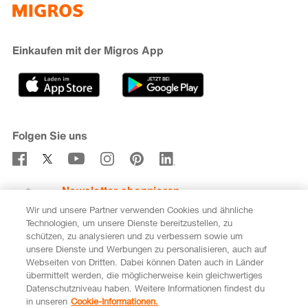
iMpuls
Nachhaltigkeit
Cumulus
Migipedia
Engagement
Marken & Labels
Migros Bank
Einkaufen mit der Migros App
Karriere
Filialfinder
Gastronomie
Sponsoring
Medien
Genossenschaften
Folgen Sie uns
Verhaltenskodex & Meldestelle
Newsletter abonnieren
Wir und unsere Partner verwenden Cookies und ähnliche
Technologien, um unsere Dienste bereitzustellen, zu
schützen, zu analysieren und zu verbessern sowie um
unsere Dienste und Werbungen zu personalisieren, auch auf
DE
FR
Webseiten von Dritten. Dabei können Daten auch in Länder
übermittelt werden, die möglicherweise kein gleichwertiges
Rechtliches
Datenschutz
Impressum
Datenschutzniveau haben. Weitere Informationen findest du
in unseren
Cookie-Informationen.
Cookie-Einstellungen