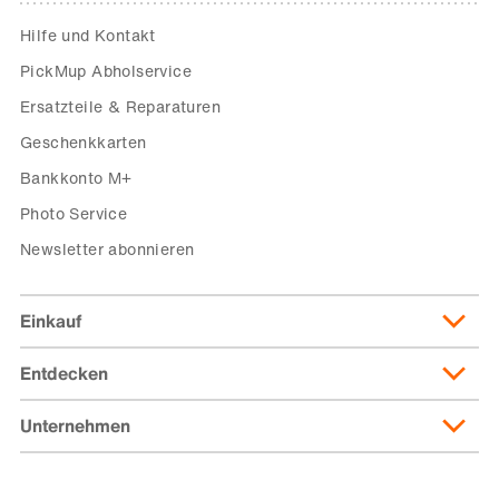
Hilfe und Kontakt
PickMup Abholservice
Ersatzteile & Reparaturen
Geschenkkarten
Bankkonto M+
Photo Service
Newsletter abonnieren
Einkauf
Entdecken
Lieferung & Lieferkosten
Lieferpass
Unternehmen
Migusto
Zahlungsmöglichkeiten
Famigros
Über die Migros
subito