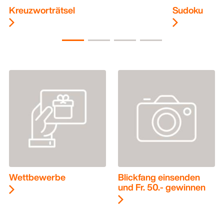
Kreuzworträtsel
Sudoku
Wettbewerbe
Blickfang einsenden
und Fr. 50.- gewinnen