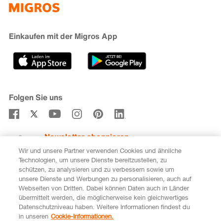
iMpuls
Nachhaltigkeit
Cumulus
Migipedia
Engagement
Marken & Labels
Migros Bank
Einkaufen mit der Migros App
Karriere
Filialfinder
Gastronomie
Sponsoring
Medien
Genossenschaften
Folgen Sie uns
Verhaltenskodex & Meldestelle
Newsletter abonnieren
Wir und unsere Partner verwenden Cookies und ähnliche
Technologien, um unsere Dienste bereitzustellen, zu
schützen, zu analysieren und zu verbessern sowie um
unsere Dienste und Werbungen zu personalisieren, auch auf
DE
FR
Webseiten von Dritten. Dabei können Daten auch in Länder
übermittelt werden, die möglicherweise kein gleichwertiges
Rechtliches
Datenschutz
Impressum
Datenschutzniveau haben. Weitere Informationen findest du
in unseren
Cookie-Informationen.
Cookie-Einstellungen