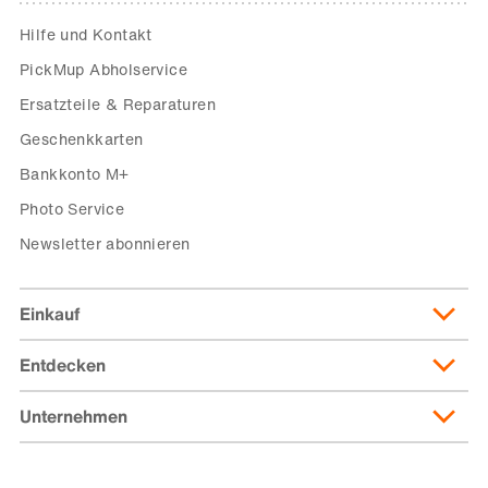
Hilfe und Kontakt
PickMup Abholservice
Ersatzteile & Reparaturen
Geschenkkarten
Bankkonto M+
Photo Service
Newsletter abonnieren
Einkauf
Entdecken
Lieferung & Lieferkosten
Lieferpass
Unternehmen
Migusto
Zahlungsmöglichkeiten
Famigros
Über die Migros
subito