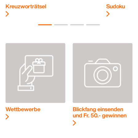
Kreuzworträtsel
Sudoku
Wettbewerbe
Blickfang einsenden
und Fr. 50.- gewinnen