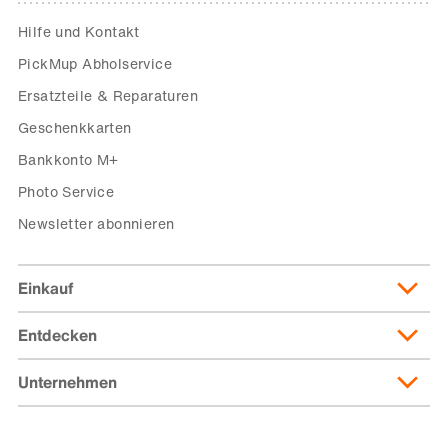
Hilfe und Kontakt
PickMup Abholservice
Ersatzteile & Reparaturen
Geschenkkarten
Bankkonto M+
Photo Service
Newsletter abonnieren
Einkauf
Entdecken
Lieferung & Lieferkosten
Lieferpass
Unternehmen
Migusto
Zahlungsmöglichkeiten
Famigros
Über die Migros
subito