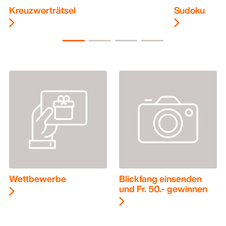
Kreuzworträtsel
Sudoku
Wettbewerbe
Blickfang einsenden
und Fr. 50.- gewinnen