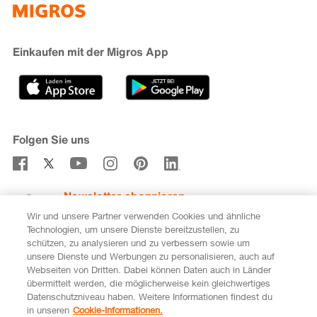
iMpuls
Nachhaltigkeit
Cumulus
Migipedia
Engagement
Marken & Labels
Migros Bank
Einkaufen mit der Migros App
Karriere
Filialfinder
Gastronomie
Sponsoring
Medien
Genossenschaften
Folgen Sie uns
Verhaltenskodex & Meldestelle
Newsletter abonnieren
Wir und unsere Partner verwenden Cookies und ähnliche
Technologien, um unsere Dienste bereitzustellen, zu
schützen, zu analysieren und zu verbessern sowie um
unsere Dienste und Werbungen zu personalisieren, auch auf
DE
FR
Webseiten von Dritten. Dabei können Daten auch in Länder
übermittelt werden, die möglicherweise kein gleichwertiges
Rechtliches
Datenschutz
Impressum
Datenschutzniveau haben. Weitere Informationen findest du
in unseren
Cookie-Informationen.
Cookie-Einstellungen