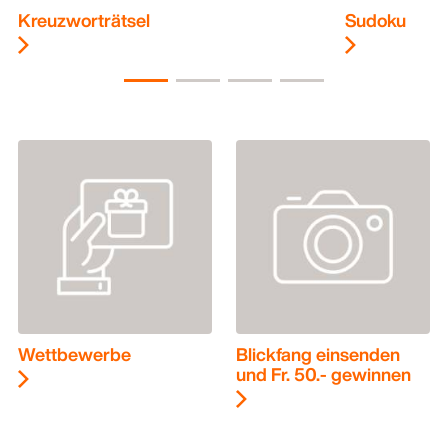
Kreuzworträtsel
Sudoku
Wettbewerbe
Blickfang einsenden
und Fr. 50.- gewinnen