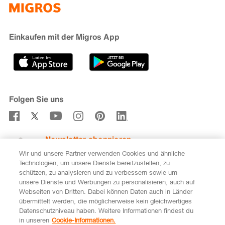
iMpuls
Nachhaltigkeit
Cumulus
Migipedia
Engagement
Marken & Labels
Migros Bank
Einkaufen mit der Migros App
Karriere
Filialfinder
Gastronomie
Sponsoring
Medien
Genossenschaften
Folgen Sie uns
Verhaltenskodex & Meldestelle
Newsletter abonnieren
Wir und unsere Partner verwenden Cookies und ähnliche
Technologien, um unsere Dienste bereitzustellen, zu
schützen, zu analysieren und zu verbessern sowie um
unsere Dienste und Werbungen zu personalisieren, auch auf
DE
FR
Webseiten von Dritten. Dabei können Daten auch in Länder
übermittelt werden, die möglicherweise kein gleichwertiges
Rechtliches
Datenschutz
Impressum
Datenschutzniveau haben. Weitere Informationen findest du
in unseren
Cookie-Informationen.
Cookie-Einstellungen