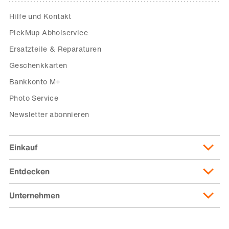
Hilfe und Kontakt
PickMup Abholservice
Ersatzteile & Reparaturen
Geschenkkarten
Bankkonto M+
Photo Service
Newsletter abonnieren
Einkauf
Entdecken
Lieferung & Lieferkosten
Lieferpass
Unternehmen
Migusto
Zahlungsmöglichkeiten
Famigros
Über die Migros
subito