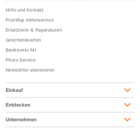
Hilfe und Kontakt
PickMup Abholservice
Ersatzteile & Reparaturen
Geschenkkarten
Bankkonto M+
Photo Service
Newsletter abonnieren
Einkauf
Entdecken
Lieferung & Lieferkosten
Lieferpass
Unternehmen
Migusto
Zahlungsmöglichkeiten
Famigros
Über die Migros
subito