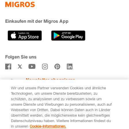
iMpuls
Nachhaltigkeit
Cumulus
Migipedia
Engagement
Marken & Labels
Migros Bank
Einkaufen mit der Migros App
Karriere
Filialfinder
Gastronomie
Sponsoring
Medien
Genossenschaften
Folgen Sie uns
Verhaltenskodex & Meldestelle
Newsletter abonnieren
Wir und unsere Partner verwenden Cookies und ähnliche
Technologien, um unsere Dienste bereitzustellen, zu
schützen, zu analysieren und zu verbessern sowie um
unsere Dienste und Werbungen zu personalisieren, auch auf
DE
FR
Webseiten von Dritten. Dabei können Daten auch in Länder
übermittelt werden, die möglicherweise kein gleichwertiges
Rechtliches
Datenschutz
Impressum
Datenschutzniveau haben. Weitere Informationen findest du
in unseren
Cookie-Informationen.
Cookie-Einstellungen