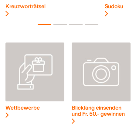
Kreuzworträtsel
Sudoku
Wettbewerbe
Blickfang einsenden
und Fr. 50.- gewinnen