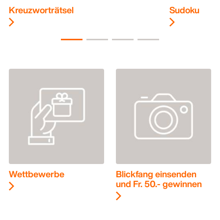
Kreuzworträtsel
Sudoku
Wettbewerbe
Blickfang einsenden
und Fr. 50.- gewinnen