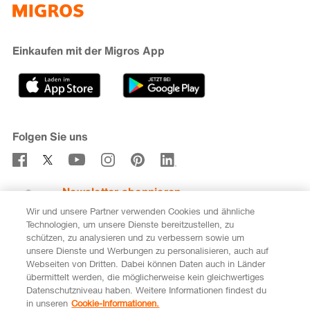
iMpuls
Nachhaltigkeit
Cumulus
Migipedia
Engagement
Marken & Labels
Migros Bank
Einkaufen mit der Migros App
Karriere
Filialfinder
Gastronomie
Sponsoring
Medien
Genossenschaften
Folgen Sie uns
Verhaltenskodex & Meldestelle
Newsletter abonnieren
Wir und unsere Partner verwenden Cookies und ähnliche
Technologien, um unsere Dienste bereitzustellen, zu
schützen, zu analysieren und zu verbessern sowie um
unsere Dienste und Werbungen zu personalisieren, auch auf
DE
FR
Webseiten von Dritten. Dabei können Daten auch in Länder
übermittelt werden, die möglicherweise kein gleichwertiges
Rechtliches
Datenschutz
Impressum
Datenschutzniveau haben. Weitere Informationen findest du
in unseren
Cookie-Informationen.
Cookie-Einstellungen