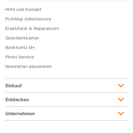
Hilfe und Kontakt
PickMup Abholservice
Ersatzteile & Reparaturen
Geschenkkarten
Bankkonto M+
Photo Service
Newsletter abonnieren
Einkauf
Entdecken
Lieferung & Lieferkosten
Lieferpass
Unternehmen
Migusto
Zahlungsmöglichkeiten
Famigros
Über die Migros
subito