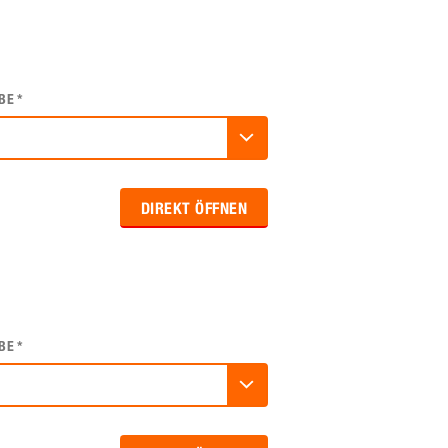
BE
*
DIREKT ÖFFNEN
BE
*