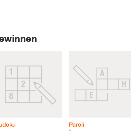
gewinnen
udoku
Paroli