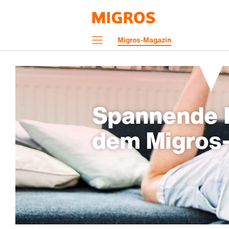
Navigation
Migros-Magazin
Menü
Spannende H
dem Migros