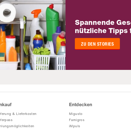
Spannende Ges
nützliche Tipps 
ZU DEN STORIES
nkauf
Entdecken
eferung & Lieferkosten
Migusto
eferpass
Famigros
hlungsmöglichkeiten
iMpuls