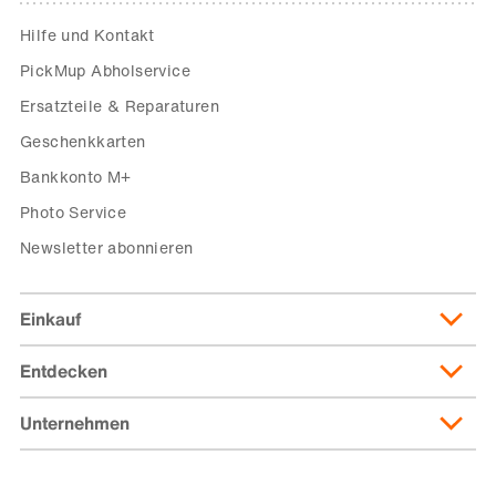
Hilfe und Kontakt
PickMup Abholservice
Ersatzteile & Reparaturen
Geschenkkarten
Bankkonto M+
Photo Service
Newsletter abonnieren
Einkauf
Entdecken
Lieferung & Lieferkosten
Lieferpass
Unternehmen
Migusto
Zahlungsmöglichkeiten
Famigros
Über die Migros
subito