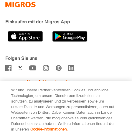
iMpuls
Nachhaltigkeit
Cumulus
Migipedia
Engagement
Marken & Labels
Migros Bank
Einkaufen mit der Migros App
Karriere
Filialfinder
Gastronomie
Sponsoring
Medien
Genossenschaften
Folgen Sie uns
Verhaltenskodex & Meldestelle
Newsletter abonnieren
Wir und unsere Partner verwenden Cookies und ähnliche
Technologien, um unsere Dienste bereitzustellen, zu
schützen, zu analysieren und zu verbessern sowie um
unsere Dienste und Werbungen zu personalisieren, auch auf
DE
FR
Webseiten von Dritten. Dabei können Daten auch in Länder
übermittelt werden, die möglicherweise kein gleichwertiges
Rechtliches
Datenschutz
Impressum
Datenschutzniveau haben. Weitere Informationen findest du
in unseren
Cookie-Informationen.
Cookie-Einstellungen