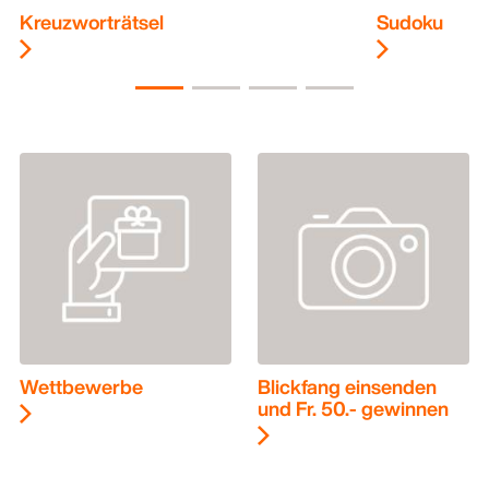
Kreuzworträtsel
Sudoku
Wettbewerbe
Blickfang einsenden
und Fr. 50.- gewinnen