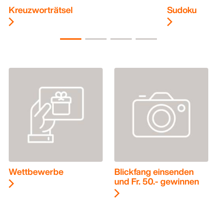
Kreuzworträtsel
Sudoku
Wettbewerbe
Blickfang einsenden
und Fr. 50.- gewinnen