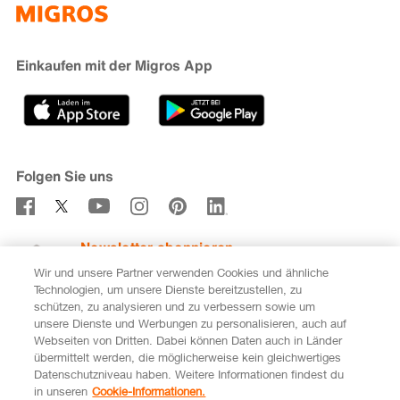
iMpuls
Nachhaltigkeit
Cumulus
Migipedia
Engagement
Marken & Labels
Migros Bank
Einkaufen mit der Migros App
Karriere
Filialfinder
Gastronomie
Sponsoring
Medien
Genossenschaften
Folgen Sie uns
Verhaltenskodex & Meldestelle
Newsletter abonnieren
Wir und unsere Partner verwenden Cookies und ähnliche
Technologien, um unsere Dienste bereitzustellen, zu
schützen, zu analysieren und zu verbessern sowie um
unsere Dienste und Werbungen zu personalisieren, auch auf
DE
FR
Webseiten von Dritten. Dabei können Daten auch in Länder
übermittelt werden, die möglicherweise kein gleichwertiges
Rechtliches
Datenschutz
Impressum
Datenschutzniveau haben. Weitere Informationen findest du
in unseren
Cookie-Informationen.
Cookie-Einstellungen