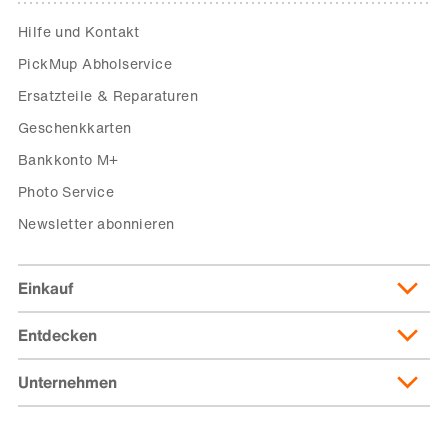
Hilfe und Kontakt
PickMup Abholservice
Ersatzteile & Reparaturen
Geschenkkarten
Bankkonto M+
Photo Service
Newsletter abonnieren
Einkauf
Entdecken
Lieferung & Lieferkosten
Lieferpass
Unternehmen
Migusto
Zahlungsmöglichkeiten
Famigros
Über die Migros
subito