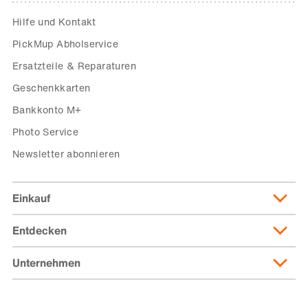
Hilfe und Kontakt
PickMup Abholservice
Ersatzteile & Reparaturen
Geschenkkarten
Bankkonto M+
Photo Service
Newsletter abonnieren
Einkauf
Entdecken
Lieferung & Lieferkosten
Lieferpass
Unternehmen
Migusto
Zahlungsmöglichkeiten
Famigros
Über die Migros
subito