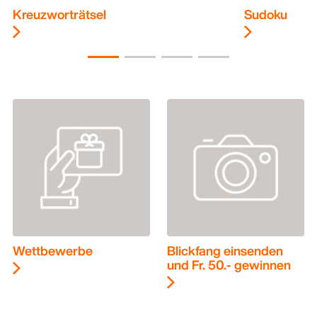
Kreuzworträtsel
Sudoku
Wettbewerbe
Blickfang einsenden
und Fr. 50.- gewinnen