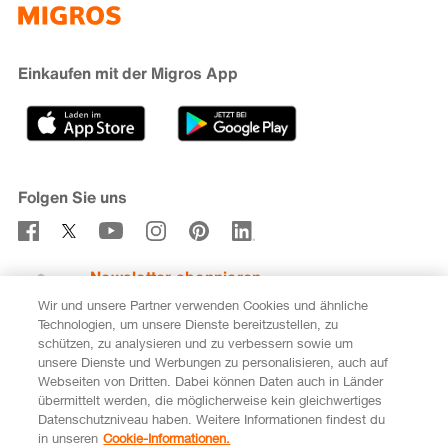
iMpuls
Nachhaltigkeit
Cumulus
Migipedia
Engagement
Marken & Labels
Migros Bank
Einkaufen mit der Migros App
Karriere
Filialfinder
Gastronomie
Sponsoring
Medien
Genossenschaften
Folgen Sie uns
Verhaltenskodex & Meldestelle
Newsletter abonnieren
Wir und unsere Partner verwenden Cookies und ähnliche
Technologien, um unsere Dienste bereitzustellen, zu
schützen, zu analysieren und zu verbessern sowie um
unsere Dienste und Werbungen zu personalisieren, auch auf
DE
FR
Webseiten von Dritten. Dabei können Daten auch in Länder
übermittelt werden, die möglicherweise kein gleichwertiges
Rechtliches
Datenschutz
Impressum
Datenschutzniveau haben. Weitere Informationen findest du
in unseren
Cookie-Informationen.
Cookie-Einstellungen