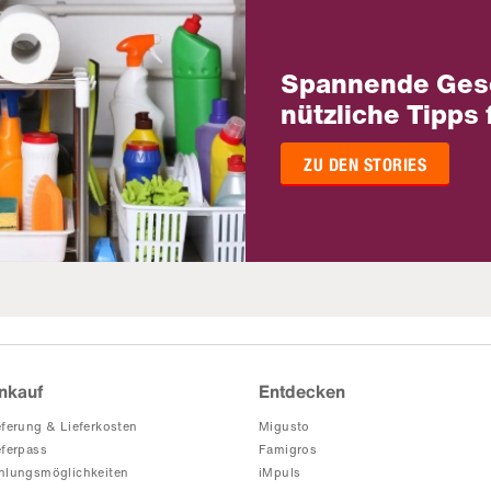
Spannende Ges
nützliche Tipps 
ZU DEN STORIES
nkauf
Entdecken
eferung & Lieferkosten
Migusto
eferpass
Famigros
hlungsmöglichkeiten
iMpuls