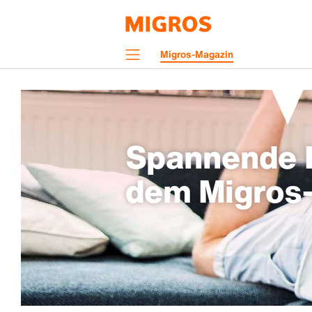
Navigation
Migros-Magazin
Menü
Spannende H
dem Migros