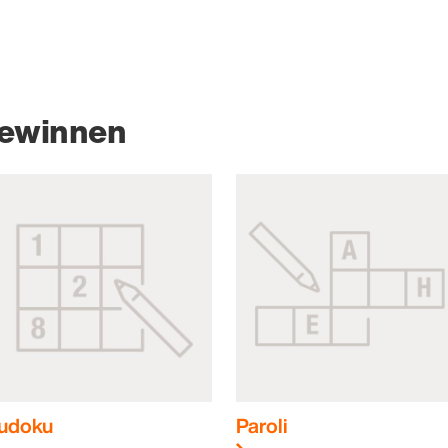
gewinnen
udoku
Paroli