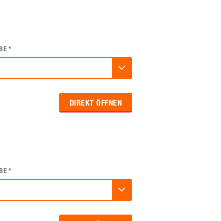
BE
*
DIREKT ÖFFNEN
BE
*