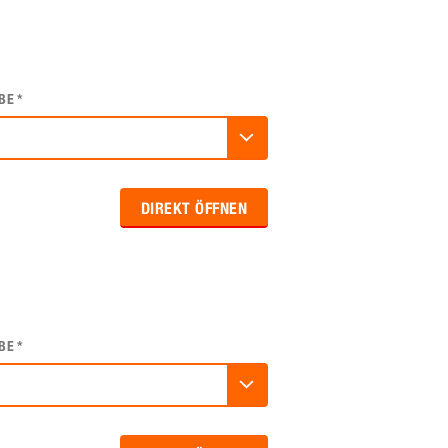
BE
*
DIREKT ÖFFNEN
BE
*