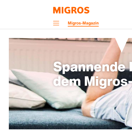
Navigation
Migros-Magazin
Menü
Spannende H
dem Migros