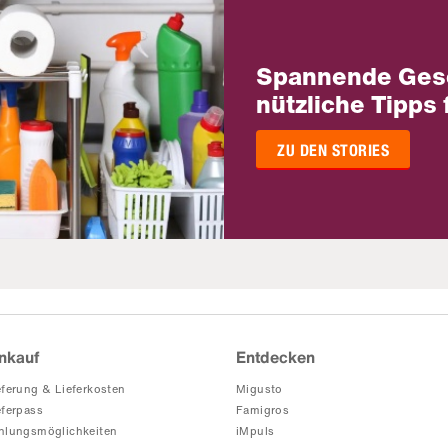
Spannende Ges
nützliche Tipps 
ZU DEN STORIES
nkauf
Entdecken
eferung & Lieferkosten
Migusto
eferpass
Famigros
hlungsmöglichkeiten
iMpuls