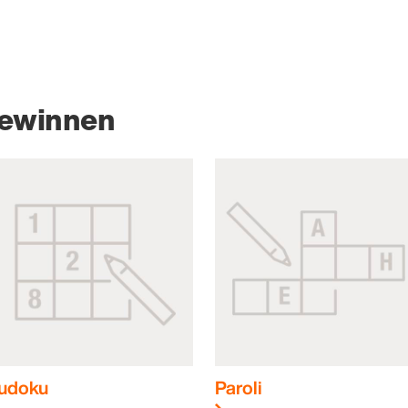
gewinnen
udoku
Paroli