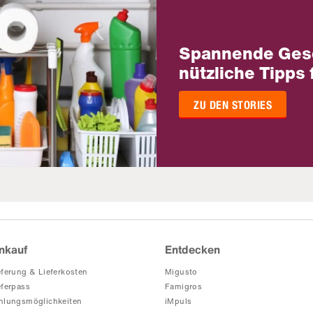
Spannende Ges
nützliche Tipps 
ZU DEN STORIES
nkauf
Entdecken
eferung & Lieferkosten
Migusto
eferpass
Famigros
hlungsmöglichkeiten
iMpuls