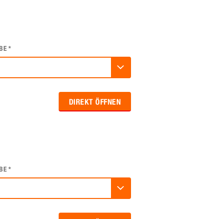
BE
*
DIREKT ÖFFNEN
BE
*