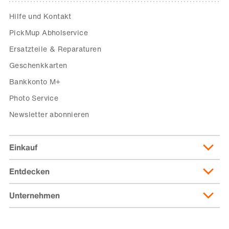
Hilfe und Kontakt
PickMup Abholservice
Ersatzteile & Reparaturen
Geschenkkarten
Bankkonto M+
Photo Service
Newsletter abonnieren
Einkauf
Entdecken
Lieferung & Lieferkosten
Lieferpass
Unternehmen
Migusto
Zahlungsmöglichkeiten
Famigros
Über die Migros
subito