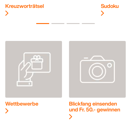
Kreuzworträtsel
Sudoku
Wettbewerbe
Blickfang einsenden
und Fr. 50.- gewinnen