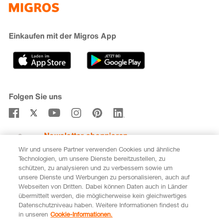
iMpuls
Nachhaltigkeit
Cumulus
Migipedia
Engagement
Marken & Labels
Migros Bank
Einkaufen mit der Migros App
Karriere
Filialfinder
Gastronomie
Sponsoring
Medien
Genossenschaften
Folgen Sie uns
Verhaltenskodex & Meldestelle
Newsletter abonnieren
Wir und unsere Partner verwenden Cookies und ähnliche
Technologien, um unsere Dienste bereitzustellen, zu
schützen, zu analysieren und zu verbessern sowie um
unsere Dienste und Werbungen zu personalisieren, auch auf
DE
FR
Webseiten von Dritten. Dabei können Daten auch in Länder
übermittelt werden, die möglicherweise kein gleichwertiges
Rechtliches
Datenschutz
Impressum
Datenschutzniveau haben. Weitere Informationen findest du
in unseren
Cookie-Informationen.
Cookie-Einstellungen