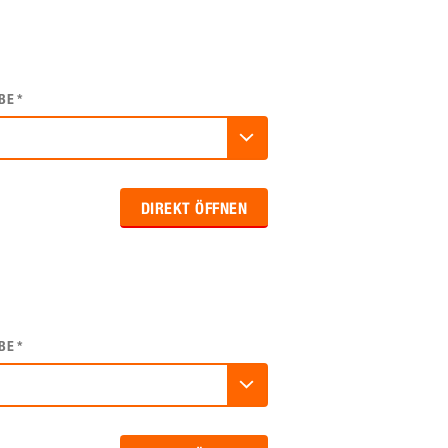
BE
*
DIREKT ÖFFNEN
BE
*