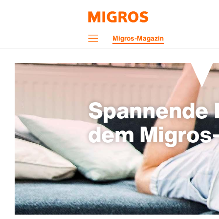
Navigation
Migros-Magazin
Menü
Spannende H
dem Migros