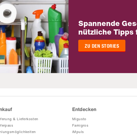
Spannende Ges
nützliche Tipps 
ZU DEN STORIES
nkauf
Entdecken
eferung & Lieferkosten
Migusto
eferpass
Famigros
hlungsmöglichkeiten
iMpuls