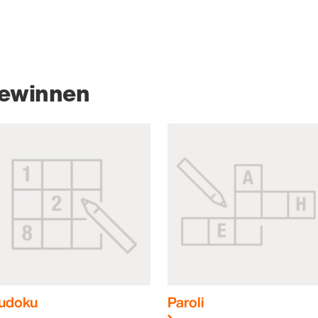
gewinnen
udoku
Paroli