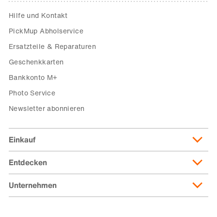
Hilfe und Kontakt
PickMup Abholservice
Ersatzteile & Reparaturen
Geschenkkarten
Bankkonto M+
Photo Service
Newsletter abonnieren
Einkauf
Entdecken
Lieferung & Lieferkosten
Lieferpass
Unternehmen
Migusto
Zahlungsmöglichkeiten
Famigros
Über die Migros
subito