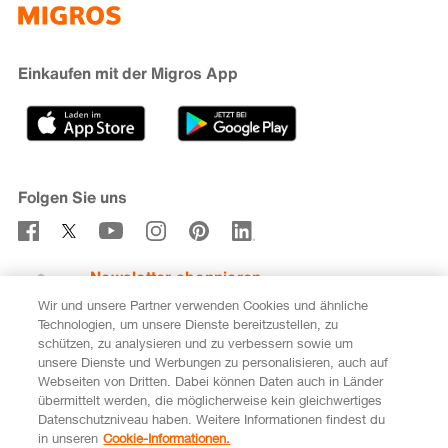
iMpuls
Nachhaltigkeit
Cumulus
Migipedia
Engagement
Marken & Labels
Migros Bank
Einkaufen mit der Migros App
Karriere
Filialfinder
Gastronomie
Sponsoring
Medien
Genossenschaften
Folgen Sie uns
Verhaltenskodex & Meldestelle
Newsletter abonnieren
Wir und unsere Partner verwenden Cookies und ähnliche
Technologien, um unsere Dienste bereitzustellen, zu
schützen, zu analysieren und zu verbessern sowie um
unsere Dienste und Werbungen zu personalisieren, auch auf
DE
FR
Webseiten von Dritten. Dabei können Daten auch in Länder
übermittelt werden, die möglicherweise kein gleichwertiges
Rechtliches
Datenschutz
Impressum
Datenschutzniveau haben. Weitere Informationen findest du
in unseren
Cookie-Informationen.
Cookie-Einstellungen