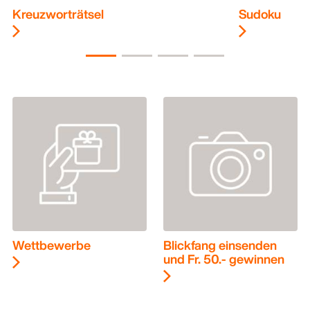
Kreuzworträtsel
Sudoku
Wettbewerbe
Blickfang einsenden
und Fr. 50.- gewinnen