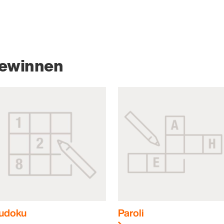
gewinnen
udoku
Paroli