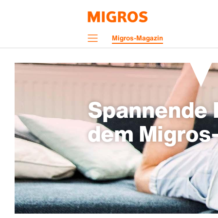
Navigation
Migros-Magazin
Menü
Spannende H
dem Migros