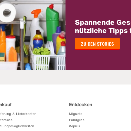
Spannende Ges
nützliche Tipps 
ZU DEN STORIES
nkauf
Entdecken
eferung & Lieferkosten
Migusto
eferpass
Famigros
hlungsmöglichkeiten
iMpuls