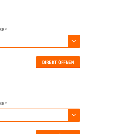
BE
*
DIREKT ÖFFNEN
BE
*