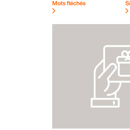
Mots fléchés
S