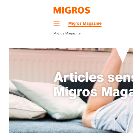
Navigation
Migros Magazine
Menu
Migros Magazine
Articles sen
Migros Mag