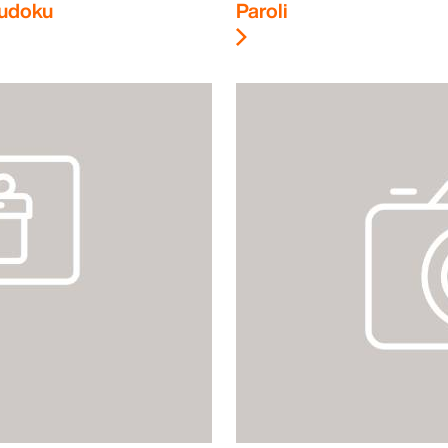
udoku
Paroli