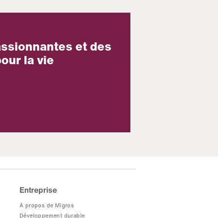
assionnantes et des
our la vie
Entreprise
À propos de Migros
Développement durable