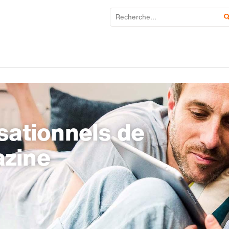
sationnels de
azine