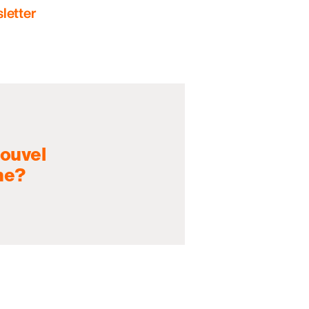
letter
nouvel
ne?