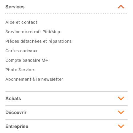
Services
Aide et contact
Service de retrait PickMup
Pièces détachées et réparations
Cartes cadeaux
Compte bancaire M+
Photo Service
Abonnement à la newsletter
Achats
Découvrir
Livraison et frais de livraison
Abonnement de livraison
Entreprise
Migusto
Moyens de paiement