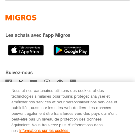
Famigros
À propos de Migros
subito
iMpuls
Développement durable
Cumulus
Migipedia
Engagement
Marques et labels
Banque Migros
Les achats avec l’app Migros
Carrière
Recherche de magasin
Gastronomie
Sponsoring
Médias
Coopératives
Suivez-nous
Code de conduite et signalement
Nous et nos partenaires utilisons des cookies et des
S’abonner à la newsletter
technologies similaires pour fournir, protéger, analyser et
améliorer nos services et pour personnaliser nos services et
publicités, aussi sur les sites web de tiers. Les données
peuvent également être transférées vers des pays qui n'ont
peut-être pas un niveau de protection des données
équivalent. Vous trouverez plus d'informations dans
DE
FR
nos
informations sur les cookies.