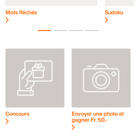
Mots fléchés
Sudoku
Concours
Envoyer une photo et
gagner Fr. 50.-