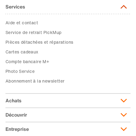
Services
Aide et contact
Service de retrait PickMup
Pièces détachées et réparations
Cartes cadeaux
Compte bancaire M+
Photo Service
Abonnement à la newsletter
Achats
Découvrir
Livraison et frais de livraison
Abonnement de livraison
Entreprise
Migusto
Moyens de paiement