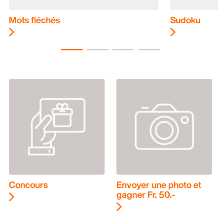
Mots fléchés
Sudoku
Concours
Envoyer une photo et
gagner Fr. 50.-