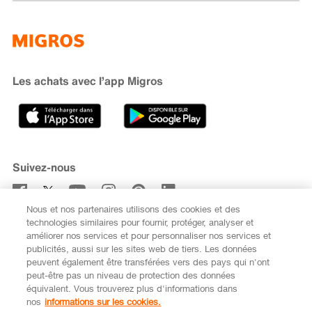
Famigros
À propos de Migros
subito
iMpuls
Développement durable
Cumulus
Migipedia
Engagement
Marques et labels
Banque Migros
Les achats avec l’app Migros
Carrière
Recherche de magasin
Gastronomie
Sponsoring
Médias
Coopératives
Suivez-nous
Code de conduite et signalement
Nous et nos partenaires utilisons des cookies et des
S’abonner à la newsletter
technologies similaires pour fournir, protéger, analyser et
améliorer nos services et pour personnaliser nos services et
publicités, aussi sur les sites web de tiers. Les données
peuvent également être transférées vers des pays qui n'ont
peut-être pas un niveau de protection des données
équivalent. Vous trouverez plus d'informations dans
DE
FR
nos
informations sur les cookies.