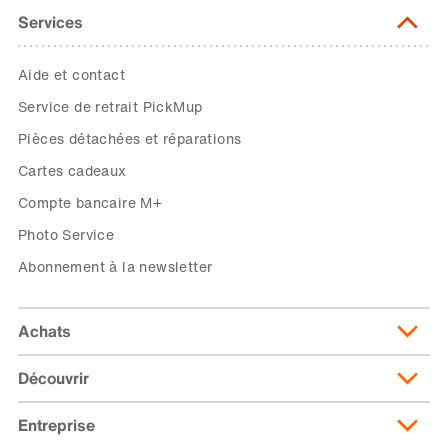
Services
Aide et contact
Service de retrait PickMup
Pièces détachées et réparations
Cartes cadeaux
Compte bancaire M+
Photo Service
Abonnement à la newsletter
Achats
Découvrir
Livraison et frais de livraison
Abonnement de livraison
Entreprise
Migusto
Moyens de paiement