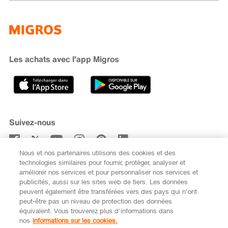
Famigros
À propos de Migros
subito
iMpuls
Développement durable
Cumulus
Migipedia
Engagement
Marques et labels
Banque Migros
Les achats avec l’app Migros
Carrière
Recherche de magasin
Gastronomie
Sponsoring
Médias
Coopératives
Suivez-nous
Code de conduite et signalement
Nous et nos partenaires utilisons des cookies et des
S’abonner à la newsletter
technologies similaires pour fournir, protéger, analyser et
améliorer nos services et pour personnaliser nos services et
publicités, aussi sur les sites web de tiers. Les données
peuvent également être transférées vers des pays qui n'ont
peut-être pas un niveau de protection des données
équivalent. Vous trouverez plus d'informations dans
DE
FR
nos
informations sur les cookies.