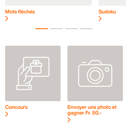
Mots fléchés
Sudoku
Concours
Envoyer une photo et
gagner Fr. 50.-