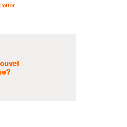
letter
nouvel
ne?