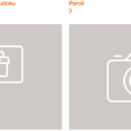
udoku
Paroli