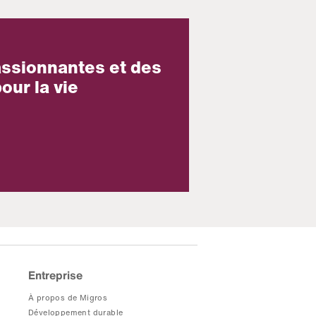
assionnantes et des
our la vie
Entreprise
À propos de Migros
Développement durable