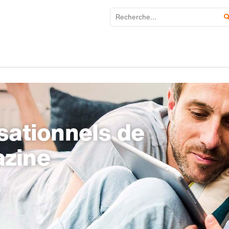
sationnels de
azine