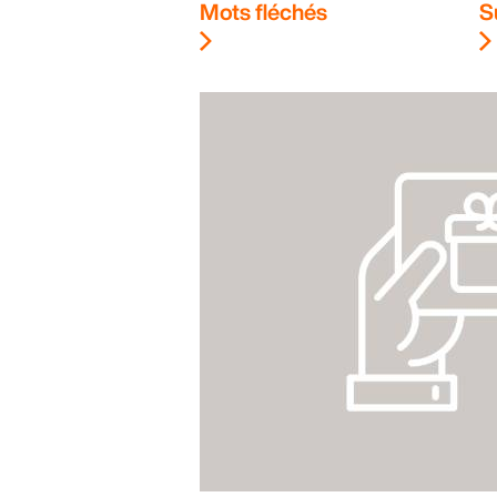
Mots fléchés
S