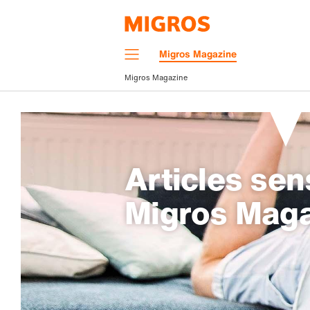
Navigation
Migros Magazine
Menu
Migros Magazine
Articles sen
Migros Mag