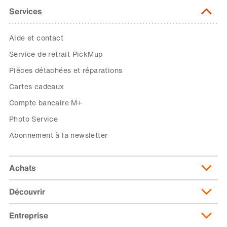
Services
Aide et contact
Service de retrait PickMup
Pièces détachées et réparations
Cartes cadeaux
Compte bancaire M+
Photo Service
Abonnement à la newsletter
Achats
Découvrir
Livraison et frais de livraison
Abonnement de livraison
Entreprise
Migusto
Moyens de paiement