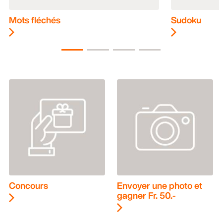
Mots fléchés
Sudoku
Concours
Envoyer une photo et
gagner Fr. 50.-