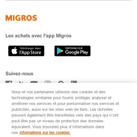
Famigros
À propos de Migros
subito
iMpuls
Développement durable
Cumulus
Migipedia
Engagement
Marques et labels
Banque Migros
Les achats avec l’app Migros
Carrière
Recherche de magasin
Gastronomie
Sponsoring
Médias
Coopératives
Suivez-nous
Code de conduite et signalement
Nous et nos partenaires utilisons des cookies et des
S’abonner à la newsletter
technologies similaires pour fournir, protéger, analyser et
améliorer nos services et pour personnaliser nos services et
publicités, aussi sur les sites web de tiers. Les données
peuvent également être transférées vers des pays qui n'ont
peut-être pas un niveau de protection des données
équivalent. Vous trouverez plus d'informations dans
DE
FR
nos
informations sur les cookies.