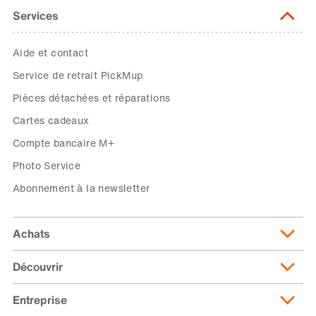
Services
Aide et contact
Service de retrait PickMup
Pièces détachées et réparations
Cartes cadeaux
Compte bancaire M+
Photo Service
Abonnement à la newsletter
Achats
Découvrir
Livraison et frais de livraison
Abonnement de livraison
Entreprise
Migusto
Moyens de paiement