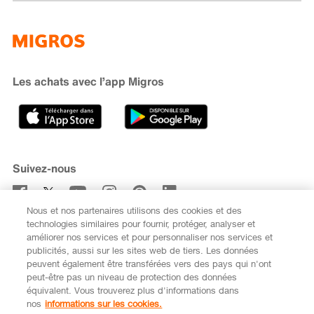
Famigros
À propos de Migros
subito
iMpuls
Développement durable
Cumulus
Migipedia
Engagement
Marques et labels
Banque Migros
Les achats avec l’app Migros
Carrière
Recherche de magasin
Gastronomie
Sponsoring
Médias
Coopératives
Suivez-nous
Code de conduite et signalement
Nous et nos partenaires utilisons des cookies et des
S’abonner à la newsletter
technologies similaires pour fournir, protéger, analyser et
améliorer nos services et pour personnaliser nos services et
publicités, aussi sur les sites web de tiers. Les données
peuvent également être transférées vers des pays qui n'ont
peut-être pas un niveau de protection des données
équivalent. Vous trouverez plus d'informations dans
DE
FR
nos
informations sur les cookies.