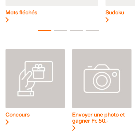
Mots fléchés
Sudoku
Concours
Envoyer une photo et
gagner Fr. 50.-