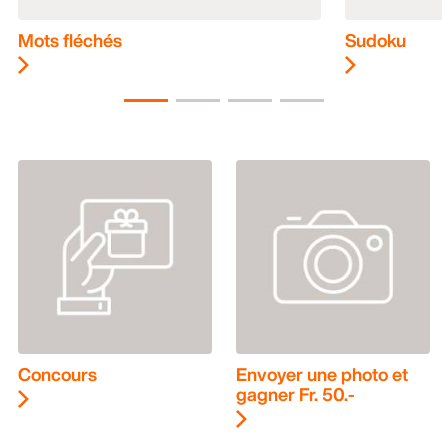
Mots fléchés
Sudoku
Concours
Envoyer une photo et
gagner Fr. 50.-