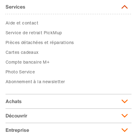
Services
Aide et contact
Service de retrait PickMup
Pièces détachées et réparations
Cartes cadeaux
Compte bancaire M+
Photo Service
Abonnement à la newsletter
Achats
Découvrir
Livraison et frais de livraison
Abonnement de livraison
Entreprise
Migusto
Moyens de paiement