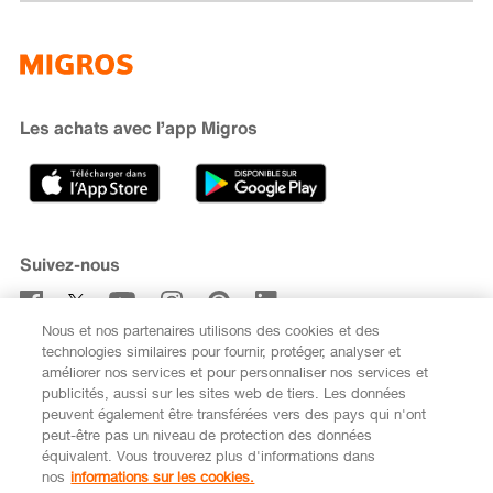
Famigros
À propos de Migros
subito
iMpuls
Développement durable
Cumulus
Migipedia
Engagement
Marques et labels
Banque Migros
Les achats avec l’app Migros
Carrière
Recherche de magasin
Gastronomie
Sponsoring
Médias
Coopératives
Suivez-nous
Code de conduite et signalement
Nous et nos partenaires utilisons des cookies et des
S’abonner à la newsletter
technologies similaires pour fournir, protéger, analyser et
améliorer nos services et pour personnaliser nos services et
publicités, aussi sur les sites web de tiers. Les données
peuvent également être transférées vers des pays qui n'ont
peut-être pas un niveau de protection des données
équivalent. Vous trouverez plus d'informations dans
DE
FR
nos
informations sur les cookies.