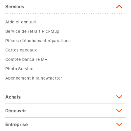
Services
Aide et contact
Service de retrait PickMup
Pièces détachées et réparations
Cartes cadeaux
Compte bancaire M+
Photo Service
Abonnement à la newsletter
Achats
Découvrir
Livraison et frais de livraison
Abonnement de livraison
Entreprise
Migusto
Moyens de paiement