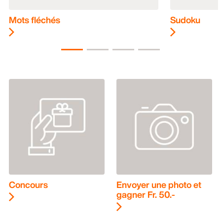
Mots fléchés
Sudoku
Concours
Envoyer une photo et
gagner Fr. 50.-