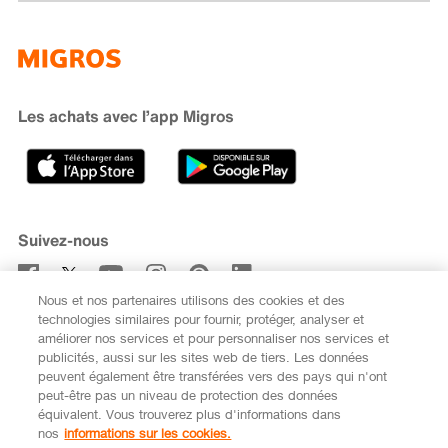
Famigros
À propos de Migros
subito
iMpuls
Développement durable
Cumulus
Migipedia
Engagement
Marques et labels
Banque Migros
Les achats avec l’app Migros
Carrière
Recherche de magasin
Gastronomie
Sponsoring
Médias
Coopératives
Suivez-nous
Code de conduite et signalement
Nous et nos partenaires utilisons des cookies et des
S’abonner à la newsletter
technologies similaires pour fournir, protéger, analyser et
améliorer nos services et pour personnaliser nos services et
publicités, aussi sur les sites web de tiers. Les données
peuvent également être transférées vers des pays qui n'ont
peut-être pas un niveau de protection des données
équivalent. Vous trouverez plus d'informations dans
DE
FR
nos
informations sur les cookies.