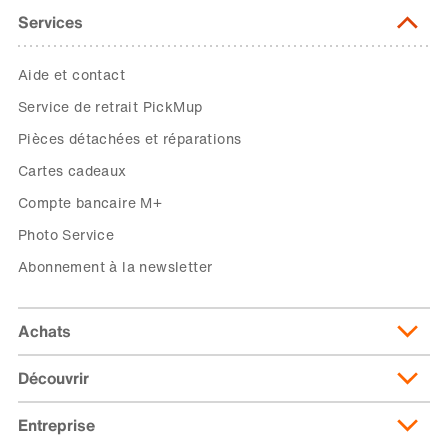
Services
Aide et contact
Service de retrait PickMup
Pièces détachées et réparations
Cartes cadeaux
Compte bancaire M+
Photo Service
Abonnement à la newsletter
Achats
Découvrir
Livraison et frais de livraison
Abonnement de livraison
Entreprise
Migusto
Moyens de paiement