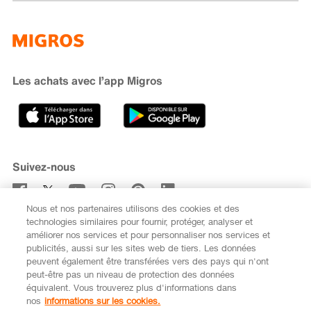
Famigros
À propos de Migros
subito
iMpuls
Développement durable
Cumulus
Migipedia
Engagement
Marques et labels
Banque Migros
Les achats avec l’app Migros
Carrière
Recherche de magasin
Gastronomie
Sponsoring
Médias
Coopératives
Suivez-nous
Code de conduite et signalement
Nous et nos partenaires utilisons des cookies et des
S’abonner à la newsletter
technologies similaires pour fournir, protéger, analyser et
améliorer nos services et pour personnaliser nos services et
publicités, aussi sur les sites web de tiers. Les données
peuvent également être transférées vers des pays qui n'ont
peut-être pas un niveau de protection des données
équivalent. Vous trouverez plus d'informations dans
DE
FR
nos
informations sur les cookies.