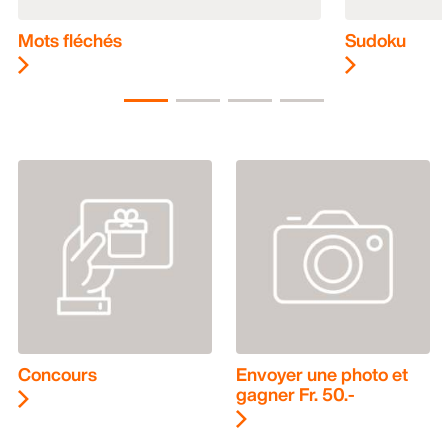
Mots fléchés
Sudoku
Concours
Envoyer une photo et
gagner Fr. 50.-