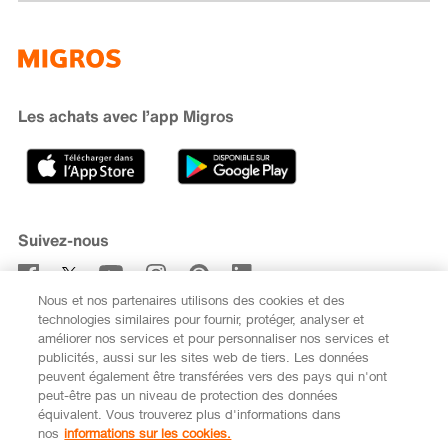
Famigros
À propos de Migros
subito
iMpuls
Développement durable
Cumulus
Migipedia
Engagement
Marques et labels
Banque Migros
Les achats avec l’app Migros
Carrière
Recherche de magasin
Gastronomie
Sponsoring
Médias
Coopératives
Suivez-nous
Code de conduite et signalement
Nous et nos partenaires utilisons des cookies et des
S’abonner à la newsletter
technologies similaires pour fournir, protéger, analyser et
améliorer nos services et pour personnaliser nos services et
publicités, aussi sur les sites web de tiers. Les données
peuvent également être transférées vers des pays qui n'ont
peut-être pas un niveau de protection des données
équivalent. Vous trouverez plus d'informations dans
DE
FR
nos
informations sur les cookies.