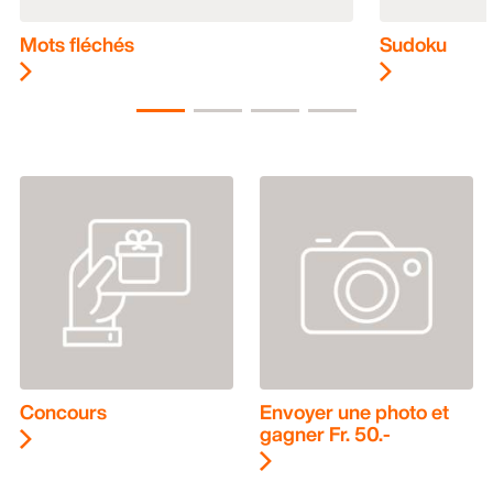
Mots fléchés
Sudoku
Concours
Envoyer une photo et
gagner Fr. 50.-