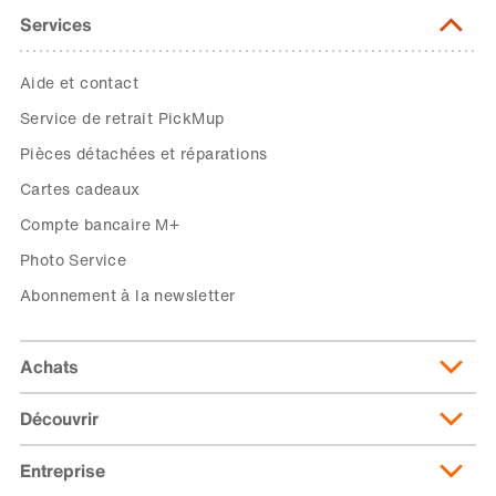
Services
Aide et contact
Service de retrait PickMup
Pièces détachées et réparations
Cartes cadeaux
Compte bancaire M+
Photo Service
Abonnement à la newsletter
Achats
Découvrir
Livraison et frais de livraison
Abonnement de livraison
Entreprise
Migusto
Moyens de paiement