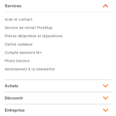
Services
Aide et contact
Service de retrait PickMup
Pièces détachées et réparations
Cartes cadeaux
Compte bancaire M+
Photo Service
Abonnement à la newsletter
Achats
Découvrir
Livraison et frais de livraison
Abonnement de livraison
Entreprise
Migusto
Moyens de paiement