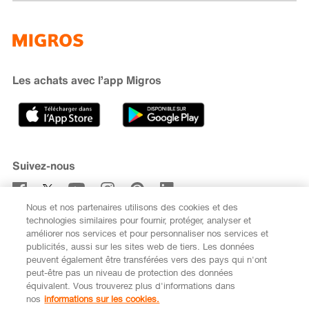
Famigros
À propos de Migros
subito
iMpuls
Développement durable
Cumulus
Migipedia
Engagement
Marques et labels
Banque Migros
Les achats avec l’app Migros
Carrière
Recherche de magasin
Gastronomie
Sponsoring
Médias
Coopératives
Suivez-nous
Code de conduite et signalement
Nous et nos partenaires utilisons des cookies et des
S’abonner à la newsletter
technologies similaires pour fournir, protéger, analyser et
améliorer nos services et pour personnaliser nos services et
publicités, aussi sur les sites web de tiers. Les données
peuvent également être transférées vers des pays qui n'ont
peut-être pas un niveau de protection des données
équivalent. Vous trouverez plus d'informations dans
DE
FR
nos
informations sur les cookies.