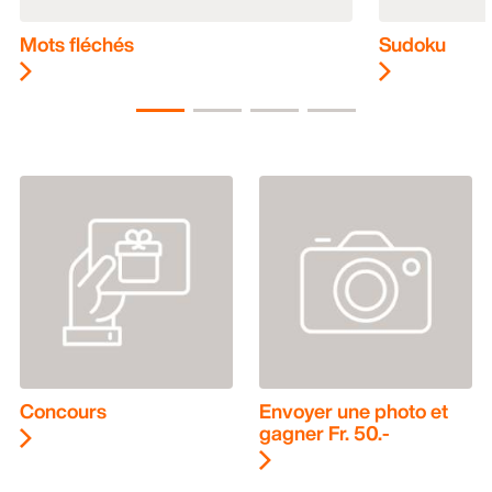
Mots fléchés
Sudoku
Concours
Envoyer une photo et
gagner Fr. 50.-