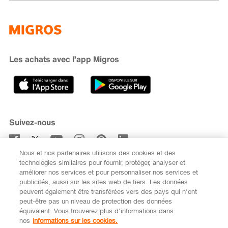
Famigros
À propos de Migros
subito
iMpuls
Développement durable
Cumulus
Migipedia
Engagement
Marques et labels
Banque Migros
Les achats avec l’app Migros
Carrière
Recherche de magasin
Gastronomie
Sponsoring
Médias
Coopératives
Suivez-nous
Code de conduite et signalement
Nous et nos partenaires utilisons des cookies et des
S’abonner à la newsletter
technologies similaires pour fournir, protéger, analyser et
améliorer nos services et pour personnaliser nos services et
publicités, aussi sur les sites web de tiers. Les données
peuvent également être transférées vers des pays qui n'ont
peut-être pas un niveau de protection des données
équivalent. Vous trouverez plus d'informations dans
DE
FR
nos
informations sur les cookies.