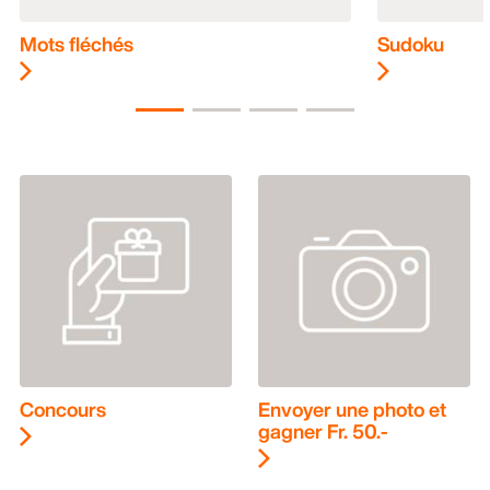
Mots fléchés
Sudoku
Concours
Envoyer une photo et
gagner Fr. 50.-