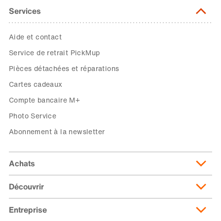
Services
Aide et contact
Service de retrait PickMup
Pièces détachées et réparations
Cartes cadeaux
Compte bancaire M+
Photo Service
Abonnement à la newsletter
Achats
Découvrir
Livraison et frais de livraison
Abonnement de livraison
Entreprise
Migusto
Moyens de paiement