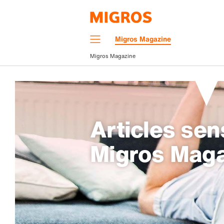
Navigation
Migros Magazine
Menu
Migros Magazine
Articles sen
Migros Mag