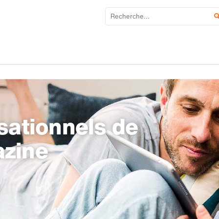
sationnels de
azine