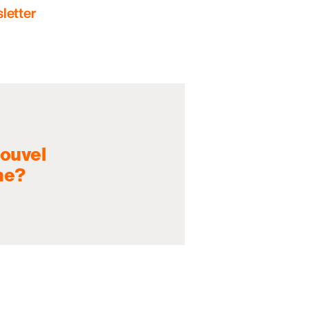
letter
nouvel
ne?