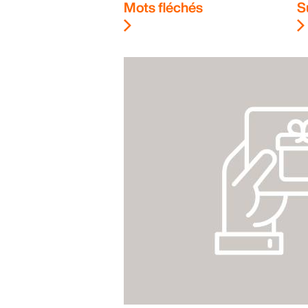
Mots fléchés
S