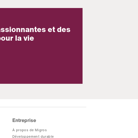
assionnantes et des
our la vie
Entreprise
À propos de Migros
Développement durable