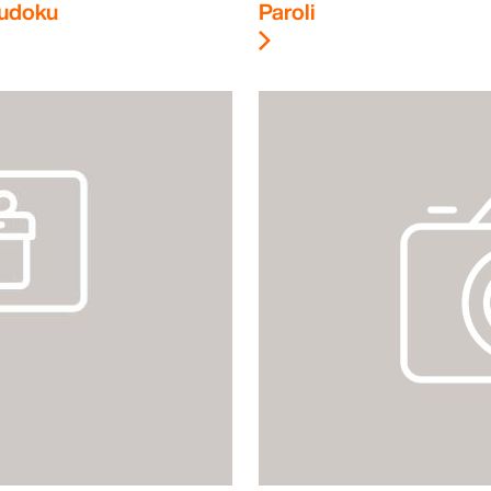
udoku
Paroli