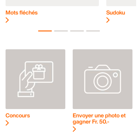
Mots fléchés
Sudoku
Concours
Envoyer une photo et
gagner Fr. 50.-