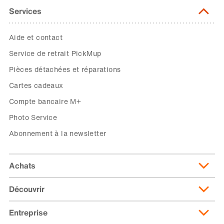
Services
Aide et contact
Service de retrait PickMup
Pièces détachées et réparations
Cartes cadeaux
Compte bancaire M+
Photo Service
Abonnement à la newsletter
Achats
Découvrir
Livraison et frais de livraison
Abonnement de livraison
Entreprise
Migusto
Moyens de paiement