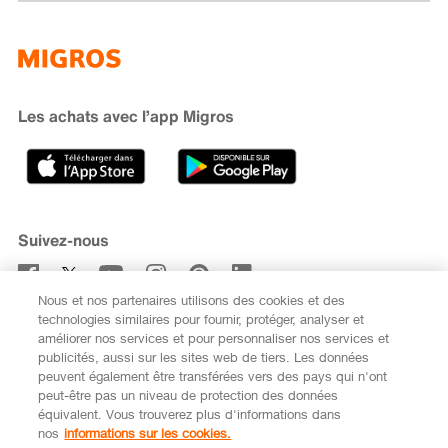
Famigros
À propos de Migros
subito
iMpuls
Développement durable
Cumulus
Migipedia
Engagement
Marques et labels
Banque Migros
Les achats avec l’app Migros
Carrière
Recherche de magasin
Gastronomie
Sponsoring
Médias
Coopératives
Suivez-nous
Code de conduite et signalement
Nous et nos partenaires utilisons des cookies et des
S’abonner à la newsletter
technologies similaires pour fournir, protéger, analyser et
améliorer nos services et pour personnaliser nos services et
publicités, aussi sur les sites web de tiers. Les données
peuvent également être transférées vers des pays qui n'ont
peut-être pas un niveau de protection des données
équivalent. Vous trouverez plus d'informations dans
DE
FR
nos
informations sur les cookies.