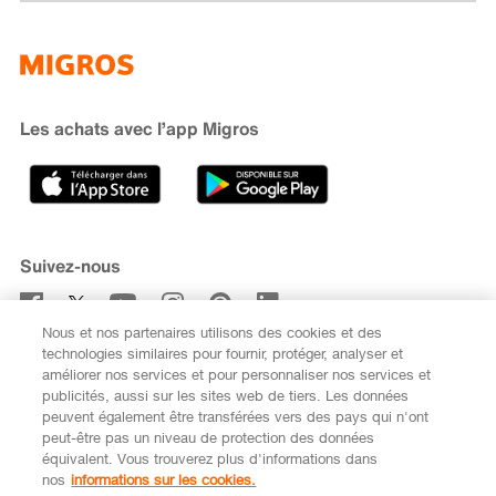
Famigros
À propos de Migros
subito
iMpuls
Développement durable
Cumulus
Migipedia
Engagement
Marques et labels
Banque Migros
Les achats avec l’app Migros
Carrière
Recherche de magasin
Gastronomie
Sponsoring
Médias
Coopératives
Suivez-nous
Code de conduite et signalement
Nous et nos partenaires utilisons des cookies et des
S’abonner à la newsletter
technologies similaires pour fournir, protéger, analyser et
améliorer nos services et pour personnaliser nos services et
publicités, aussi sur les sites web de tiers. Les données
peuvent également être transférées vers des pays qui n'ont
peut-être pas un niveau de protection des données
équivalent. Vous trouverez plus d'informations dans
DE
FR
nos
informations sur les cookies.