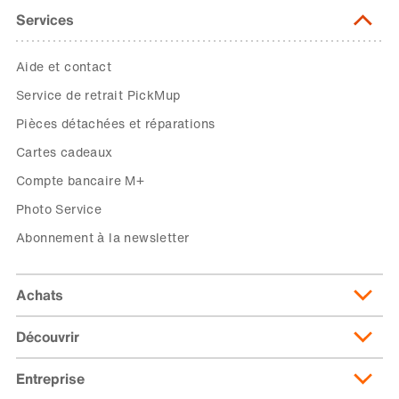
Services
Aide et contact
Service de retrait PickMup
Pièces détachées et réparations
Cartes cadeaux
Compte bancaire M+
Photo Service
Abonnement à la newsletter
Achats
Découvrir
Livraison et frais de livraison
Abonnement de livraison
Entreprise
Migusto
Moyens de paiement