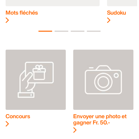
Mots fléchés
Sudoku
Concours
Envoyer une photo et
gagner Fr. 50.-