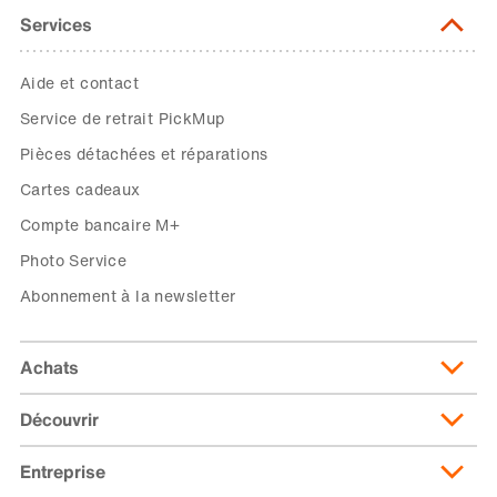
Services
Aide et contact
Service de retrait PickMup
Pièces détachées et réparations
Cartes cadeaux
Compte bancaire M+
Photo Service
Abonnement à la newsletter
Achats
Découvrir
Livraison et frais de livraison
Abonnement de livraison
Entreprise
Migusto
Moyens de paiement