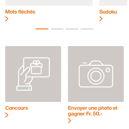
Mots fléchés
Sudoku
Concours
Envoyer une photo et
gagner Fr. 50.-